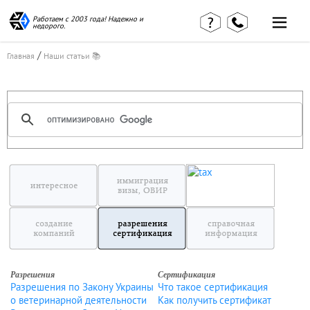
Работаем с 2003 года! Надежно и
недорого.
/
Главная
Наши статьи 📚
Главная
Наши статьи
страница
КВЭД в
Отзывы
деталях
клиентов
Наши
Контакты
консультации
Вакансии
Калькулятор
Миграционные
услуги
Услуги
бухгалтера
Разрешения
Сертификация
Разрешения по Закону Украины
Что такое сертификация
о ветеринарной деятельности
Как получить сертификат