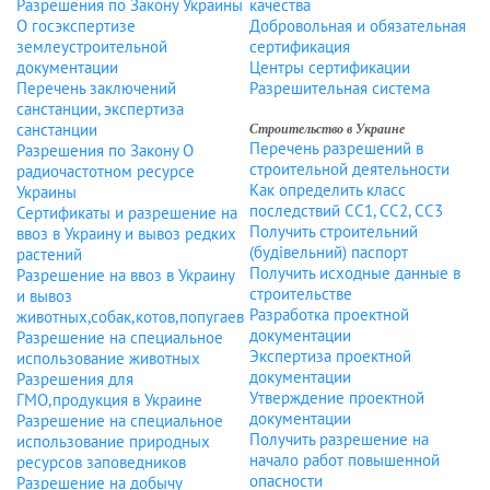
Услуги
Разрешения по Закону Украины
качества
О госэкспертизе
Добровольная и обязательная
юриста
землеустроительной
сертификация
документации
Центры сертификации
Перечень заключений
Разрешительная система
Услуги
санстанции, экспертиза
санстанции
Строительство в Украине
регистратора
Перечень разрешений в
Разрешения по Закону О
строительной деятельности
радиочастотном ресурсе
Как определить класс
Украины
последствий СС1, СС2, СС3
Сертификаты и разрешение на
Кадровый
Получить строительний
ввоз в Украину и вывоз редких
аутсорсинг
(будівельний) паспорт
растений
Получить исходные данные в
Разрешение на ввоз в Украину
строительстве
и вывоз
Разработка проектной
животных,собак,котов,попугаев
Лицензии
документации
Разрешение на специальное
и
Экспертиза проектной
использование животных
документации
Разрешения для
разрешения
Утверждение проектной
ГМО,продукция в Украине
документации
Разрешение на специальное
Получить разрешение на
использование природных
начало работ повышенной
ресурсов заповедников
опасности
Разрешение на добычу