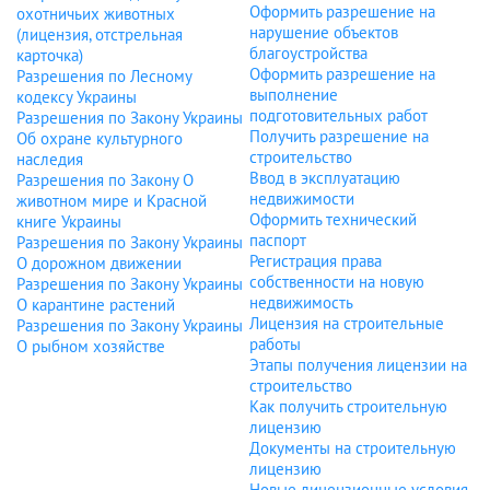
Оформить разрешение на
охотничьих животных
нарушение объектов
(лицензия, отстрельная
благоустройства
карточка)
Оформить разрешение на
Разрешения по Лесному
выполнение
кодексу Украины
подготовительных работ
Разрешения по Закону Украины
Получить разрешение на
Об охране культурного
строительство
наследия
Ввод в эксплуатацию
Разрешения по Закону О
недвижимости
животном мире и Красной
Оформить технический
книге Украины
паспорт
Разрешения по Закону Украины
Регистрация права
О дорожном движении
собственности на новую
Разрешения по Закону Украины
недвижимость
О карантине растений
Лицензия на строительные
Разрешения по Закону Украины
работы
О рыбном хозяйстве
Этапы получения лицензии на
строительство
Как получить строительную
лицензию
Документы на строительную
лицензию
Новые лицензионные условия