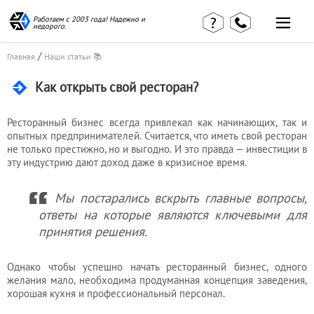
Работаем с 2003 года! Надежно и
недорого.
/
Главная
Наши статьи 📚
Как открыть свой ресторан?
Ресторанный бизнес всегда привлекал как начинающих, так и
опытных предпринимателей. Считается, что иметь свой ресторан
Главная
Наши статьи
не только престижно, но и выгодно. И это правда — инвестиции в
страница
эту индустрию дают доход даже в кризисное время.
КВЭД в
Отзывы
деталях
клиентов
Наши
Мы постарались вскрыть главные вопросы,
Контакты
консультации
ответы на которые являются ключевыми для
Вакансии
Калькулятор
принятия решения.
Миграционные
Однако чтобы успешно начать ресторанный бизнес, одного
услуги
желания мало, необходима продуманная концепция заведения,
хорошая кухня и профессиональный персонал.