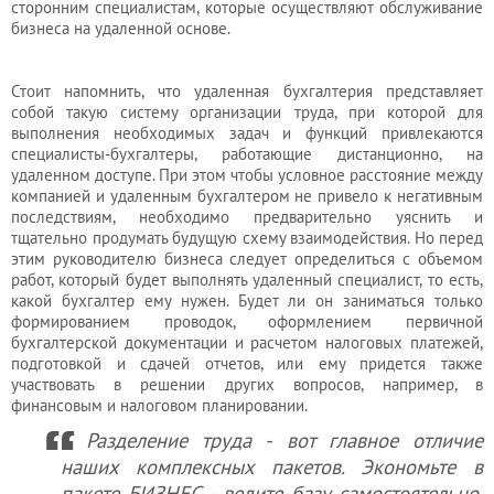
сторонним специалистам, которые осуществляют обслуживание
Услуги
бизнеса на удаленной основе.
бухгалтера
Стоит напомнить, что удаленная бухгалтерия представляет
собой такую систему организации труда, при которой для
Услуги
выполнения необходимых задач и функций привлекаются
специалисты-бухгалтеры, работающие дистанционно, на
юриста
удаленном доступе. При этом чтобы условное расстояние между
компанией и удаленным бухгалтером не привело к негативным
последствиям, необходимо предварительно уяснить и
Услуги
тщательно продумать будущую схему взаимодействия. Но перед
этим руководителю бизнеса следует определиться с объемом
регистратора
работ, который будет выполнять удаленный специалист, то есть,
какой бухгалтер ему нужен. Будет ли он заниматься только
формированием проводок, оформлением первичной
Кадровый
бухгалтерской документации и расчетом налоговых платежей,
подготовкой и сдачей отчетов, или ему придется также
аутсорсинг
участвовать в решении других вопросов, например, в
финансовым и налоговом планировании.
Разделение труда - вот главное отличие
Лицензии
наших комплексных пакетов. Экономьте в
и
пакете БИЗНЕС - ведите базу самостоятельно.