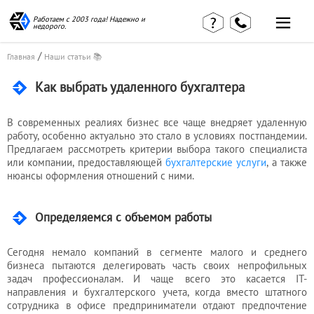
Работаем с 2003 года! Надежно и
недорого.
/
Главная
Наши статьи 📚
Как выбрать удаленного бухгалтера
В современных реалиях бизнес все чаще внедряет удаленную
работу, особенно актуально это стало в условиях постпандемии.
Предлагаем рассмотреть критерии выбора такого специалиста
Главная
Наши статьи
страница
или компании, предоставляющей
бухгалтерские услуги
, а также
КВЭД в
нюансы оформления отношений с ними.
Отзывы
деталях
клиентов
Наши
Контакты
консультации
Определяемся с объемом работы
Вакансии
Калькулятор
Сегодня немало компаний в сегменте малого и среднего
Миграционные
бизнеса пытаются делегировать часть своих непрофильных
услуги
задач профессионалам. И чаще всего это касается IT-
направления и бухгалтерского учета, когда вместо штатного
сотрудника в офисе предприниматели отдают предпочтение