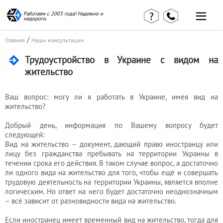
Работаем с 2003 года! Надежно и
недорого.
Главная
Наши статьи
/
Главная
Наши консультации
страница
КВЭД в
Отзывы
деталях
Трудоустройство в Украине с видом на
клиентов
жительство
Наши
Контакты
консультации
Вакансии
Калькулятор
Ваш вопрос: могу ли я работать в Украине, имея вид на
жительство?
Миграционные
услуги
Добрый день, информация по Вашему вопросу будет
следующей:
Вид на жительство – документ, дающий право иностранцу или
лицу без гражданства пребывать на территории Украины в
Услуги
течении срока его действия. В таком случае вопрос, а достаточно
ли одного вида на жительство для того, чтобы ещё и совершать
бухгалтера
трудовую деятельность на территории Украины, является вполне
логическим. Но ответ на него будет достаточно неоднозначным
– всё зависит от разновидности вида на жительство.
Услуги
Если иностранец имеет временный вид на жительство, тогда для