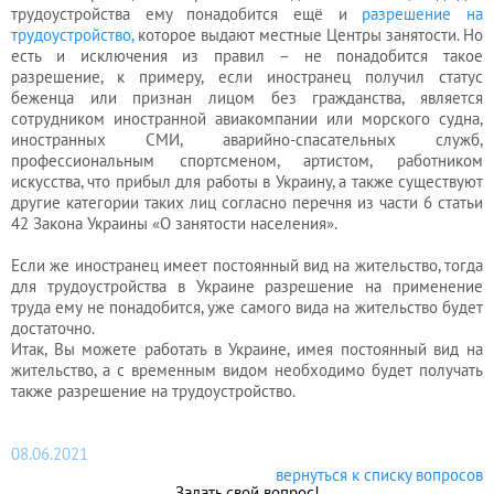
юриста
трудоустройства ему понадобится ещё и
разрешение на
трудоустройство,
которое выдают местные Центры занятости. Но
есть и исключения из правил – не понадобится такое
разрешение, к примеру, если иностранец получил статус
Услуги
беженца или признан лицом без гражданства, является
регистратора
сотрудником иностранной авиакомпании или морского судна,
иностранных СМИ, аварийно-спасательных служб,
профессиональным спортсменом, артистом, работником
искусства, что прибыл для работы в Украину, а также существуют
Кадровый
другие категории таких лиц согласно перечня из части 6 статьи
аутсорсинг
42 Закона Украины «О занятости населения».
Если же иностранец имеет постоянный вид на жительство, тогда
для трудоустройства в Украине разрешение на применение
Лицензии
труда ему не понадобится, уже самого вида на жительство будет
и
достаточно.
Итак, Вы можете работать в Украине, имея постоянный вид на
разрешения
жительство, а с временным видом необходимо будет получать
также разрешение на трудоустройство.
08.06.2021
вернуться к списку вопросов
Задать свой вопрос!