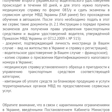
Получение второго (украинского) водительского удостоверения
происходит в течении 60 дней, и для этого нужно получить
медицинскую справку по форме 083/у и сдать экзамены в
сервисном центре МВД Украины (ГАИ ранее) без прохождения
обучения в автошколе. После этого необходимо подать в этот
же сервис такие документы (п. 2.1 Инструкции о порядке приема
экзаменов для получения права управления транспортными
средствами и выдачи удостоверений водителя, утверждённой
Приказом МВД Украины от 07.12.2009 г. № 515):
- документ, подтверждающий личность иностранца (в Вашем
случае – вид на жительство в Украине и справку о регистрации);
- водительское удостоверение (в Вашем случае – французское);
- копию справки о присвоении Идентификационного налогового
номера в Украине;
- медицинскую справку установленного образца о пригодности к
управлению транспортным средством соответствующей
категории;
- квитанции об уплате средств за бланковую продукцию и услуги
территориальных органов МВД по предоставлению сервисных
услуг.
Обратите внимание, что в связи с карантинными ограничениями
в Украине, введёнными Постановлением Кабинета Министров