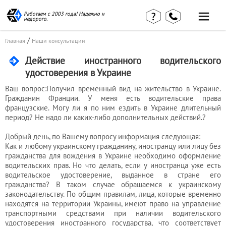
Работаем с 2003 года! Надежно и
недорого.
/
Главная
Наши консультации
Главная
Наши статьи
Действие иностранного водительского
страница
удостоверения в Украине
КВЭД в
Отзывы
деталях
клиентов
Ваш вопрос:Получил временный вид на жительство в Украине.
Наши
Гражданин Франции. У меня есть водительские права
Контакты
консультации
французские. Могу ли я по ним ездить в Украине длительный
Вакансии
Калькулятор
период? Не надо ли каких-либо дополнительных действий.?
Миграционные
Добрый день, по Вашему вопросу информация следующая:
Как и любому украинскому гражданину, иностранцу или лицу без
услуги
гражданства для вождения в Украине необходимо оформление
водительских прав. Но что делать, если у иностранца уже есть
водительское удостоверение, выданное в стране его
Услуги
гражданства? В таком случае обращаемся к украинскому
законодательству. По общим правилам, лица, которые временно
бухгалтера
находятся на территории Украины, имеют право на управление
транспортными средствами при наличии водительского
удостоверения иностранного государства, что соответствует