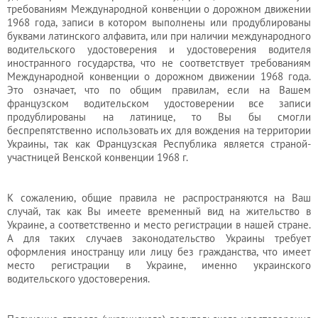
требованиям Международной конвенции о дорожном движении
Услуги
1968 года, записи в котором выполнены или продублированы
юриста
буквами латинского алфавита, или при наличии международного
водительского удостоверения и удостоверения водителя
иностранного государства, что не соответствует требованиям
Международной конвенции о дорожном движении 1968 года.
Услуги
Это означает, что по общим правилам, если на Вашем
регистратора
французском водительском удостоверении все записи
продублированы на латинице, то Вы бы смогли
беспрепятственно использовать их для вождения на территории
Украины, так как Французская Республика является страной-
Кадровый
участницей Венской конвенции 1968 г.
аутсорсинг
К сожалению, общие правила не распространяются на Ваш
случай, так как Вы имеете временный вид на жительство в
Лицензии
Украине, а соответственно и место регистрации в нашей стране.
и
А для таких случаев законодательство Украины требует
оформления иностранцу или лицу без гражданства, что имеет
разрешения
место регистрации в Украине, именно украинского
водительского удостоверения.