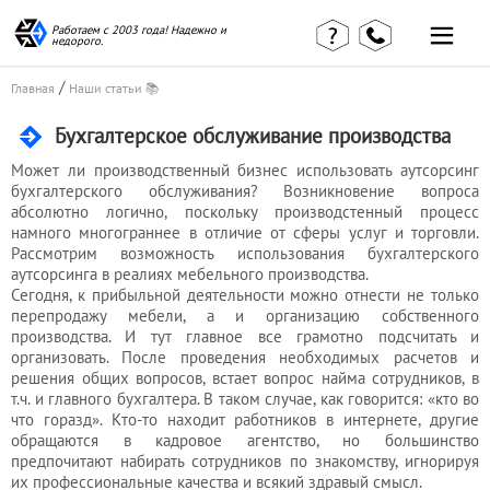
Работаем с 2003 года! Надежно и
недорого.
/
Главная
Наши статьи 📚
Бухгалтерское обслуживание производства
Может ли производственный бизнес использовать аутсорсинг
бухгалтерского обслуживания? Возникновение вопроса
абсолютно логично, поскольку производстенный процесс
Главная
Наши статьи
страница
намного многограннее в отличие от сферы услуг и торговли.
КВЭД в
Рассмотрим возможность использования бухгалтерского
Отзывы
деталях
аутсорсинга в реалиях мебельного производства.
клиентов
Наши
Сегодня, к прибыльной деятельности можно отнести не только
Контакты
консультации
перепродажу мебели, а и организацию собственного
Вакансии
Калькулятор
производства. И тут главное все грамотно подсчитать и
организовать. После проведения необходимых расчетов и
решения общих вопросов, встает вопрос найма сотрудников, в
Миграционные
т.ч. и главного бухгалтера. В таком случае, как говорится: «кто во
услуги
что горазд». Кто-то находит работников в интернете, другие
обращаются в кадровое агентство, но большинство
предпочитают набирать сотрудников по знакомству, игнорируя
их профессиональные качества и всякий здравый смысл.