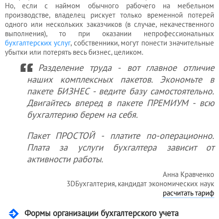
Услуги
Но, если с наймом обычного рабочего на мебельном
бухгалтера
производстве, владелец рискует только временной потерей
одного или нескольких заказчиков (в случае, некачественного
выполнения), то при оказании непрофессиональных
бухгалтерских услуг
, собственники, могут понести значительные
Услуги
убытки или потерять весь бизнес, целиком.
юриста
Разделение труда - вот главное отличие
наших комплексных пакетов. Экономьте в
пакете БИЗНЕС - ведите базу самостоятельно.
Услуги
Двигайтесь вперед в пакете ПРЕМИУМ - всю
регистратора
бухгалтерию берем на себя.
Пакет ПРОСТОЙ - платите по-операционно.
Кадровый
Плата за услуги бухгалтера зависит от
аутсорсинг
активности работы.
Анна Кравченко
3DБухгалтерия, кандидат экономических наук
Лицензии
расчитать тариф
и
Формы организации бухгалтерского учета
разрешения