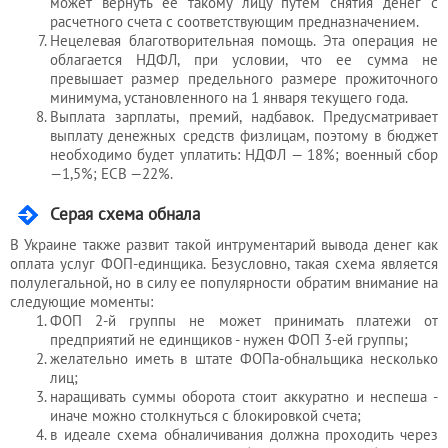
может вернуть ее такому лицу путем снятия денег с
расчетного счета с соответствующим предназначением.
Нецелевая благотворительная помощь. Эта операция не
облагается НДФЛ, при условии, что ее сумма не
превышает размер предельного размере прожиточного
минимума, установленного на 1 января текущего года.
Выплата зарплаты, премий, надбавок. Предусматривает
выплату денежных средств физлицам, поэтому в бюджет
необходимо будет уплатить: НДФЛ — 18%; военный сбор
—1,5%; ЕСВ —22%.
Серая схема обнала
В Украине также развит такой интрументарий вывода денег как
оплата услуг ФОП-единщика. Безусловно, такая схема является
полулегальной, но в силу ее популярности обратим внимание на
следующие моменты:
ФОП 2-й группы не может принимать платежи от
предприятий не единщиков - нужен ФОП 3-ей группы;
желательно иметь в штате ФОПа-обнальщика несколько
лиц;
наращивать суммы оборота стоит аккуратно и неспеша -
иначе можно столкнуться с блокировкой счета;
в идеале схема обналичивания должна проходить через