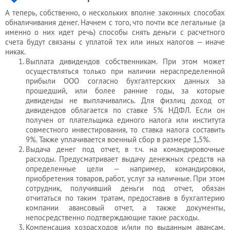
А теперь, собственно, о нескольких вполне законных способах
обналичивания денег. Начнем с того, что почти все легальные (а
именно о них идет речь) способы снять деньги с расчетного
счета будут связаны с уплатой тех или иных налогов — иначе
никак.
Выплата дивидендов собственникам. При этом может
осуществляться только при наличии нераспределенной
прибыли ООО согласно бухгалтерских данных за
прошедший, или более ранние годы, за которые
дивиденды не выплачивались. Для физлиц доход от
дивидендов облагается по ставке 5% НДФЛ. Если он
получен от плательщика единого налога или института
совместного инвестирования, то ставка налога составить
9%. Также уплачивается военный сбор в размере 1,5%.
Выдача денег под отчет, в т.ч. на командировочные
расходы. Предусматривает выдачу денежных средств на
определенные цели — например, командировки,
приобретения товаров, работ, услуг за наличные. При этом
сотрудник, получивший деньги под отчет, обязан
отчитаться по таким тратам, предоставив в бухгалтерию
компании авансовый отчет, а также документы,
непосредственно подтверждающие такие расходы.
Компенсация хозрасходов и/или по выданным авансам.