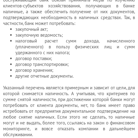
бухгалтера
клиентов-субъектов хозяйствования, получающих в банке
наличные, а также обеспечить получение от них документов,
подтверждающих необходимость в наличных средствах. Так, в
частности, банк может потребовать:
Услуги
закупочный акт;
юриста
закупочную ведомость;
налоговый расчет сумм дохода, начисленного
(уплаченного) в пользу физических лиц и сумм
удержанного с них налога;
Услуги
договор поставки;
договор транспортировки;
регистратора
договор хранения;
другие отчетные документы.
Кадровый
Указанный перечень является примерным и зависит от цели, для
которой снимается наличность. А учитывая, что критериев по
аутсорсинг
сумме снятой наличности, при достижении которой банки могут
потребовать от клиента документы, нет, то банк имеет право
истребовать от предприятия документальное подтверждение на
Лицензии
любое снятие наличных. Если этого не сделать, то наличные
могут и не выдать, более того, ссылаясь на закон о финансовом
и
мониторинге, и вовсе отказать компании в дальнейшем
разрешения
обслуживании.