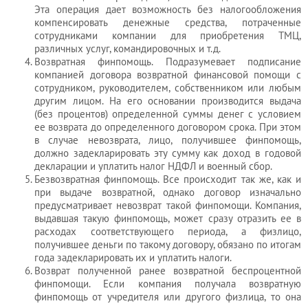
Эта операция дает возможность без налогообложения
компенсировать денежные средства, потраченные
сотрудниками компании для приобретения ТМЦ,
различных услуг, командировочных и т.д.
Возвратная финпомощь. Подразумевает подписание
компанией договора возвратной финансовой помощи с
сотрудником, руководителем, собственником или любым
другим лицом. На его основании производится выдача
(без процентов) определенной суммы денег с условием
ее возврата до определенного договором срока. При этом
в случае невозврата, лицо, получившее финпомощь,
должно задекларировать эту сумму как доход в годовой
декларации и уплатить налог НДФЛ и военный сбор.
Безвозвратная финпомощь. Все происходит так же, как и
при выдаче возвратной, однако договор изначально
предусматривает невозврат такой финпомощи. Компания,
выдавшая такую финпомощь, может сразу отразить ее в
расходах соответствующего периода, а физлицо,
получившее деньги по такому договору, обязано по итогам
года задекларировать их и уплатить налоги.
Возврат полученной ранее возвратной беспроцентной
финпомощи. Если компания получала возвратную
финпомощь от учредителя или другого физлица, то она