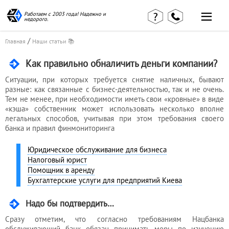
Работаем с 2003 года! Надежно и
недорого.
/
Главная
Наши статьи 📚
Как правильно обналичить деньги компании?
Ситуации, при которых требуется снятие наличных, бывают
разные: как связанные с бизнес-деятельностью, так и не очень.
Главная
Наши статьи
Тем не менее, при необходимости иметь свои «кровные» в виде
страница
«кэша» собственник может использовать несколько вполне
КВЭД в
Отзывы
деталях
легальных способов, учитывая при этом требования своего
клиентов
банка и правил финмониторинга
Наши
Контакты
консультации
Юридическое обслуживание для бизнеса
Вакансии
Калькулятор
Налоговый юрист
Помощник в аренду
Миграционные
Бухгалтерские услуги для предприятий Киева
услуги
Надо бы подтвердить…
Сразу отметим, что согласно требованиям Нацбанка
Услуги
обслуживающий банк обязан принимать меры по изучению