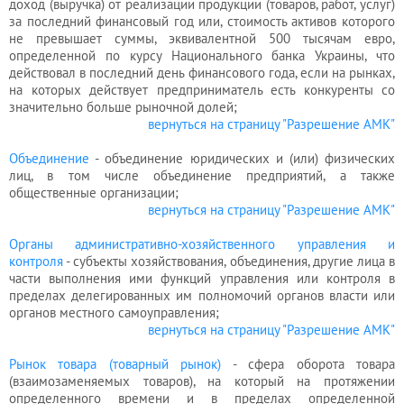
доход (выручка) от реализации продукции (товаров, работ, услуг)
и
за последний финансовый год или, стоимость активов которого
разрешения
не превышает суммы, эквивалентной 500 тысячам евро,
определенной по курсу Национального банка Украины, что
действовал в последний день финансового года, если на рынках,
на которых действует предприниматель есть конкуренты со
значительно больше рыночной долей;
вернуться на страницу "Разрешение АМК"
Объединение
- объединение юридических и (или) физических
лиц, в том числе объединение предприятий, а также
общественные организации;
вернуться на страницу "Разрешение АМК"
Органы административно-хозяйственного управления и
контроля
- субъекты
хозяйствования
, объединения, другие лица в
части выполнения ими функций управления или контроля в
пределах делегированных им полномочий органов власти или
органов местного самоуправления;
вернуться на страницу "Разрешение АМК"
Рынок товара (товарный рынок)
- сфера оборота товара
(взаимозаменяемых товаров), на который на протяжении
определенного времени и в пределах определенной