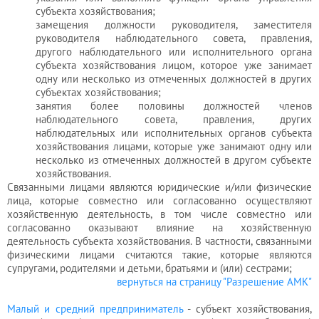
субъекта хозяйствования;
замещения должности руководителя, заместителя
Услуги
руководителя наблюдательного совета, правления,
бухгалтера
другого наблюдательного или исполнительного органа
субъекта хозяйствования лицом, которое уже занимает
одну или несколько из отмеченных должностей в других
субъектах хозяйствования;
Услуги
занятия более половины должностей членов
юриста
наблюдательного совета, правления, других
наблюдательных или исполнительных органов субъекта
хозяйствования лицами, которые уже занимают одну или
несколько из отмеченных должностей в другом субъекте
Услуги
хозяйствования.
Связанными лицами являются юридические и/или физические
регистратора
лица, которые совместно или согласованно осуществляют
хозяйственную деятельность, в том числе совместно или
согласованно оказывают влияние на хозяйственную
Кадровый
деятельность субъекта хозяйствования. В частности, связанными
физическими лицами считаются такие, которые являются
аутсорсинг
супругами, родителями и детьми, братьями и (или) сестрами;
вернуться на страницу "Разрешение АМК"
Малый и средний предприниматель
- субъект хозяйствования,
Лицензии