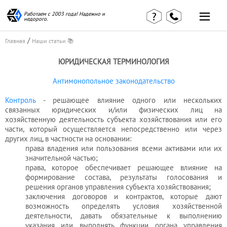
Работаем с 2003 года! Надежно и
недорого.
/
Главная
Наши статьи 📚
ЮРИДИЧЕСКАЯ ТЕРМИНОЛОГИЯ
Антимонопольное законодательство
Контроль
- решающее влияние одного или нескольких
связанных юридических и/или физических лиц на
хозяйственную деятельность субъекта хозяйствования или его
Главная
Наши статьи
страница
части, который осуществляется непосредственно или через
КВЭД в
других лиц, в частности на основании:
Отзывы
деталях
права владения или пользования всеми активами или их
клиентов
Наши
значительной частью;
Контакты
консультации
права, которое обеспечивает решающее влияние на
формирование состава, результаты голосования и
Вакансии
Калькулятор
решения органов управления субъекта хозяйствования;
заключения договоров и контрактов, которые дают
Миграционные
возможность определять условия хозяйственной
услуги
деятельности, давать обязательные к выполнению
указания или выполнять функции органа управления