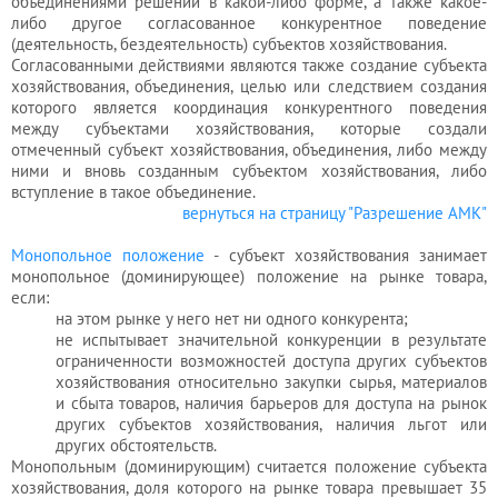
объединениями решений в какой-либо форме, а также какое-
либо другое согласованное конкурентное поведение
(деятельность, бездеятельность) субъектов хозяйствования.
Согласованными действиями являются также создание субъекта
хозяйствования, объединения, целью или следствием создания
которого является координация конкурентного поведения
между субъектами
хозяйствования
, которые создали
отмеченный субъект
хозяйствования
, объединения, либо между
ними и вновь созданным субъектом
хозяйствования
, либо
вступление в такое объединение.
вернуться на страницу "Разрешение АМК"
Монопольное положение
- субъект
хозяйствования
занимает
монопольное (доминирующее) положение на рынке товара,
если:
на этом рынке у него нет ни одного конкурента;
не испытывает значительной конкуренции в результате
ограниченности возможностей доступа других субъектов
хозяйствования
относительно закупки сырья, материалов
и сбыта товаров, наличия барьеров для доступа на рынок
других субъектов
хозяйствования
, наличия льгот или
других обстоятельств.
Монопольным (доминирующим) считается положение субъекта
хозяйствования
, доля которого на рынке товара превышает 35