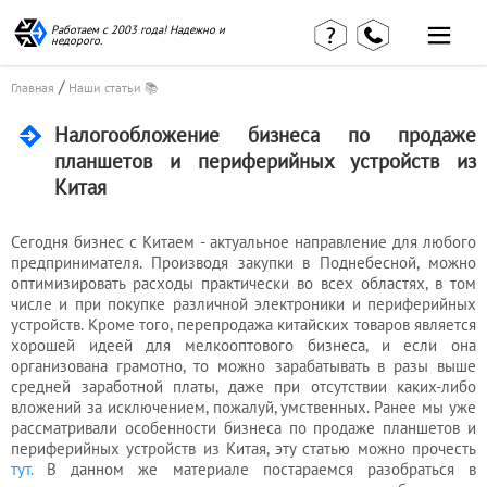
Работаем с 2003 года! Надежно и
недорого.
/
Главная
Наши статьи 📚
Налогообложение бизнеса по продаже
Главная
Наши статьи
планшетов и периферийных устройств из
страница
Китая
КВЭД в
Отзывы
деталях
клиентов
Наши
Сегодня бизнес с Китаем - актуальное направление для любого
Контакты
консультации
предпринимателя. Производя закупки в Поднебесной, можно
Вакансии
Калькулятор
оптимизировать расходы практически во всех областях, в том
числе и при покупке различной электроники и периферийных
Миграционные
устройств. Кроме того, перепродажа китайских товаров является
хорошей идеей для мелкооптового бизнеса, и если она
услуги
организована грамотно, то можно зарабатывать в разы выше
средней заработной платы, даже при отсутствии каких-либо
вложений за исключением, пожалуй, умственных. Ранее мы уже
рассматривали особенности бизнеса по продаже планшетов и
Услуги
периферийных устройств из Китая, эту статью можно прочесть
бухгалтера
тут.
В данном же материале постараемся разобраться в