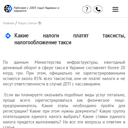
Работаем с 2003 года! Надежно и
недорого.
/
Главная
Наши статьи 📚
Какие налоги платят таксисты,
налогообложение такси
Главная
Наши статьи
страница
По данным Министерства инфраструктуры, ежегодный
КВЭД в
Отзывы
деталях
денежный оборот в сфере такси в Украине составляет более 20
клиентов
млрд. грн. При этом, официально не зарегистрированными
Наши
остаются около 85% всех таксистов, они не платят налоги и не
Контакты
консультации
несут ответственности в случае ДТП с пассажирами.
Вакансии
Калькулятор
Если вы планируете оказывать подобные виды услуг легально,
Миграционные
проще всего зарегистрироваться как физическое лицо-
предприниматель. Какие этапы необходимо пройти для
услуги
регистрации? Какие при этом нужны документы? Какую группу
плательщиков единого налога выбрать? Какие ставки единого
налога придется выплачивать? На все эти вопросы и ответим в
статье.