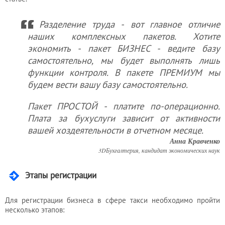
Услуги
бухгалтера
Разделение труда - вот главное отличие
наших комплексных пакетов. Хотите
экономить - пакет БИЗНЕС - ведите базу
Услуги
самостоятельно, мы будет выполнять лишь
юриста
функции контроля. В пакете ПРЕМИУМ мы
будем вести вашу базу самостоятельно.
Услуги
Пакет ПРОСТОЙ - платите по-операционно.
регистратора
Плата за бухуслуги зависит от активности
вашей хоздеятельности в отчетном месяце.
Анна Кравченко
Кадровый
3DБухгалтерия, кандидат экономических наук
аутсорсинг
Этапы регистрации
Лицензии
Для регистрации бизнеса в сфере такси необходимо пройти
и
несколько этапов:
разрешения