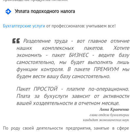
Уплата подоходного налога
Услуги
Бухгалтерские услуги
от профессионалов: учитываем все!
юриста
Разделение труда - вот главное отличие
наших комплексных пакетов. Хотите
Услуги
экономить - пакет БИЗНЕС - ведите базу
регистратора
самостоятельно, мы будет выполнять лишь
функции контроля. В пакете ПРЕМИУМ мы
будем вести вашу базу самостоятельно.
Кадровый
аутсорсинг
Пакет ПРОСТОЙ - платите по-операционно.
Плата за бухуслуги зависит от активности
вашей хоздеятельности в отчетном месяце.
Лицензии
Анна Кравченко
и
глава отдела бухгалтерии
кандидат экономических наук
разрешения
По роду своей деятельности предприятия, занятые в сфере