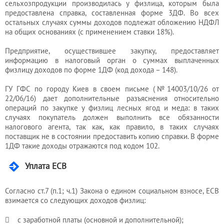
сельхозпродукции производилась у физлица, которым была
предоставлена справка, составленная форме 3ДФ. Во всех
остальных случаях суммы доходов подлежат обложению НДФЛ
на общих основаниях (с применением ставки 18%).
Предприятие, осуществившее закупку, предоставляет
информацию в налоговый орган о суммах выплаченных
физлицу доходов по форме 1ДФ (код дохода – 148).
ГУ ГФС по городу Киев в своем письме (№14003/10/26 от
22/06/16) дает дополнительные разъяснения относительно
операций по закупке у физлиц лесных ягод и меда: в таких
случаях покупатель должен выполнить все обязанности
налогового агента, так как, как правило, в таких случаях
поставщик не в состоянии предоставить копию справки. В форме
1ДФ такие доходы отражаются под кодом 102.
Уплата ЕСВ
Согласно ст.7 (п.1; ч.1) Закона о едином социальном взносе, ЕСВ
взимается со следующих доходов физлиц:
 с заработной платы (основной и дополнительной);