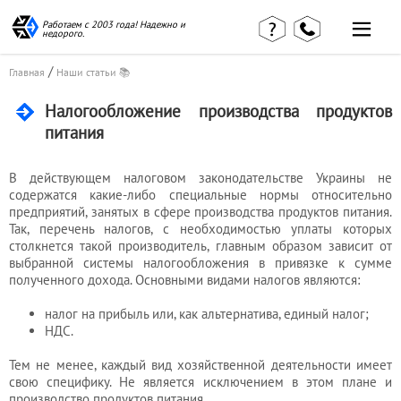
Работаем с 2003 года! Надежно и
недорого.
/
Главная
Наши статьи 📚
Налогообложение производства продуктов
питания
Главная
Наши статьи
страница
КВЭД в
В действующем налоговом законодательстве Украины не
Отзывы
деталях
содержатся какие-либо специальные нормы относительно
клиентов
Наши
предприятий, занятых в сфере производства продуктов питания.
Контакты
консультации
Так, перечень налогов, с необходимостью уплаты которых
Вакансии
Калькулятор
столкнется такой производитель, главным образом зависит от
выбранной системы налогообложения в привязке к сумме
полученного дохода. Основными видами налогов являются:
Миграционные
услуги
налог на прибыль или, как альтернатива, единый налог;
НДС.
Тем не менее, каждый вид хозяйственной деятельности имеет
Услуги
свою специфику. Не является исключением в этом плане и
бухгалтера
производство продуктов питания.