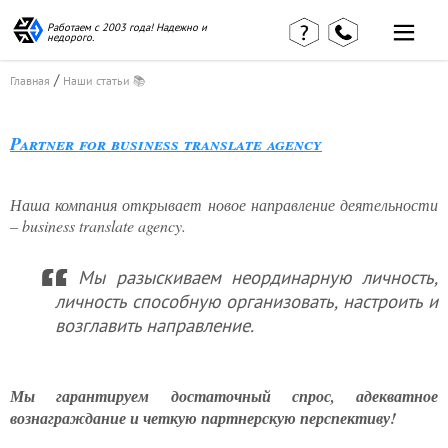
Работаем с 2003 года! Надежно и
недорого.
Главная
Наши статьи
/
Главная
Наши статьи 📚
страница
КВЭД в
Отзывы
деталях
клиентов
Partner for business translate agency
Наши
Контакты
консультации
Вакансии
Калькулятор
Наша компания открывает новое направление деятельности
– business translate agency.
Миграционные
услуги
Мы разыскиваем неординарную личность,
личность способную организовать, настроить и
возглавить направление.
Услуги
бухгалтера
Мы гарантируем достаточный спрос, адекватное
вознаграждание и четкую партнерскую перспективу!
Услуги