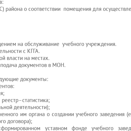
в:
в Украине
С) района о соответствии помещения для осуществле
Покупка
квартиры
иностранцем в
Украине
Получение
водительских
дением на обслуживание учебного учреждения.
прав
ельности с КГГА.
иностранцем в
ой власти на местах.
Украине
 подача документов в МОН.
см. все статьи
>>>
едующие документы:
ентов:
я;
 реестр–статистика;
льной деятельности);
енного им органа о создании учебного заведения (
го договора);
формированном уставном фонде учебного заведе