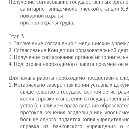
Получение согласование государственных органо
Как наказать
работника за
санитарно–эпидемиологической станции (СЭ
убытки
пожарной охраны;
Как не дать
органов охраны труда;
менеджеру
увести клиентов
Этап 3
Как оставить
1. Заключение соглашения с медицинским учреж
Гоструда "с
2. Согласование Концепции образовательной деят
носом"
3. Получение согласования органов исполнительн
4. Подготовка необходимого пакета документов и
Для начала работы необходимо предоставить сл
1. Нотариально заверенная копии уставных докум
свидетельство о государственной регистраци
копия справки о внесении в государственный
устав (с наличием права ведения образовате
протокол решения владельца или уполномоч
больше одного, подается копия учредительно
справка из банковского учреждения о с