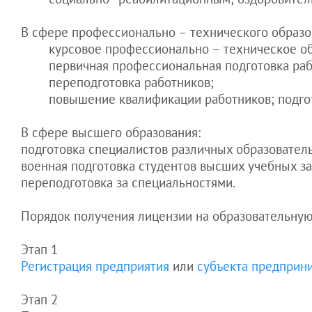
Помощник в
строительства
предприятия
контролировать
статьи
Украине
аренду
Аутсорсинг для
учредителей
смена учредителя
В сфере профессионально – технического образо
транспортной
ООО
Как правильно
Услуги
О налогах и бухучете
компании
курсовое профессионально – техническое о
защитить
смена директора
Оргвопросы бизнеса
Бухгалтерия для
активы
гражданам
первичная профессиональная подготовка раб
предприятия
Разрешения для
интернет-магазина
компании
эффективная защита
переподготовка работников;
бизнеса
выход из гражданства
бизнеса
Обслуживание
"Тень" как
повышение квалификации работников; подго
Статьи для
Налоги.
Украины
рекламной фирмы
инструмент
иностранцев
защиты
Активы. Кадры.
возврат в Украину с
Бухгалтерское
В сфере высшего образования:
предприятия
ПМЖ
обслуживание ИТ-
подготовка специалистов различных образовател
компании
Как защитить
выезд на ПМЖ из
военная подготовка студентов высших учебных з
свой бизнес
Украины
переподготовка за специальностями.
выход и отказ от
гражданства Украины
КАДРЫ.
Порядок получения лицензии на образовательную
Как
контролировать
Этап 1
сотрудников
Регистрация предприятия
или
субъекта предприн
Как
контролировать
Этап 2
директора