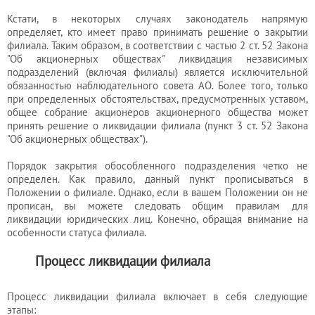
Кстати, в некоторых случаях законодатель напрямую
Услуги
определяет, кто имеет право принимать решение о закрытии
бухгалтера
филиала. Таким образом, в соответствии с частью 2 ст. 52 Закона
"Об акционерных обществах" ликвидация независимых
подразделений (включая филиалы) является исключительной
обязанностью наблюдательного совета АО. Более того, только
Услуги
при определенных обстоятельствах, предусмотренных уставом,
юриста
общее собрание акционеров акционерного общества может
принять решение о ликвидации филиала (пункт 3 ст. 52 Закона
"Об акционерных обществах").
Услуги
Порядок закрытия обособленного подразделения четко не
регистратора
определен. Как правило, данный пункт прописываться в
Положении о филиале. Однако, если в вашем Положении он не
прописан, вы можете следовать общим правилам для
ликвидации юридических лиц. Конечно, обращая внимание на
Кадровый
особенности статуса филиала.
аутсорсинг
Процесс ликвидации филиала
Лицензии
Процесс ликвидации филиала включает в себя следующие
этапы: