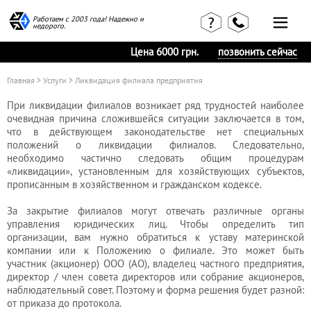
Работаем с 2003 года! Надежно и
недорого.
Цена 6000 грн.
позвонить сейчас
Главная
>
Услуги
> Ликвидация филиала предприятия
При ликвидации филиалов возникает ряд трудностей наиболее
очевидная причина сложившейся ситуации заключается в том,
что в действующем законодательстве нет специальных
положений о ликвидации филиалов. Следовательно,
Главная
Наши статьи
необходимо частично следовать общим процедурам
страница
«ликвидации», установленным для хозяйствующих субъектов,
КВЭД в
прописанным в хозяйственном и гражданском кодексе.
Отзывы
деталях
клиентов
Наши
За закрытие филиалов могут отвечать различные органы
Контакты
консультации
управления юридических лиц. Чтобы определить тип
Вакансии
Калькулятор
организации, вам нужно обратиться к уставу материнской
компании или к Положению о филиале. Это может быть
Миграционные
участник (акционер) ООО (АО), владелец частного предприятия,
директор / член совета директоров или собрание акционеров,
услуги
наблюдательный совет. Поэтому и форма решения будет разной:
от приказа до протокола.