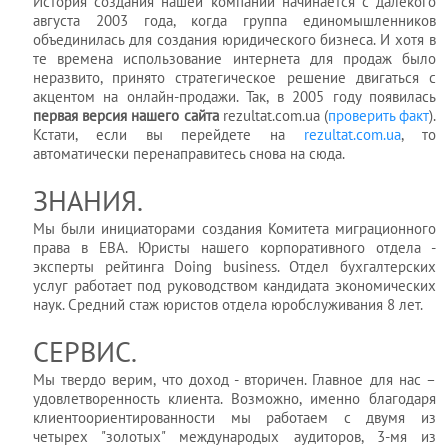
История создания нашей компании начинается с далекого
августа 2003 года, когда группа единомышленников
объединилась для создания юридического бизнеса. И хотя в
те времена использование интернета для продаж было
неразвито, принято стратегическое решение двигаться с
акцентом на онлайн-продажи. Так, в 2005 году появилась
первая версия нашего сайта
rezultat.com.ua (
проверить факт
).
Кстати, если вы перейдете на
rezultat.com.ua
, то
автоматически перенаправитесь снова на сюда.
ЗНАНИЯ.
Мы были инициаторами создания Комитета миграционного
права в EBA. Юристы нашего корпоративного отдела -
эксперты рейтинга Doing business. Отдел бухгалтерских
услуг работает под руководством кандидата экономических
наук. Средний стаж юристов отдела юробслуживания 8 лет.
СЕРВИС.
Мы твердо верим, что доход - вторичен. Главное для нас –
удовлетворенность клиента. Возможно, именно благодаря
клиентоориентированности мы работаем с двумя из
четырех "золотых" международых аудиторов, 3-мя из