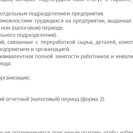
в Украине
Покупка
я отдельным подразделением предприятия.
квартиры
возможностями трудящихся на предприятии, выданна
иностранцем в
ном (налоговом) периоде.
Украине
льного подразделения).
Получение
водительских
ий, связанные с переработкой сырья, деталей, ком
прав
едприятием и организацией.
иностранцем в
эквивалентная полной занятости работников и инвал
Украине
иода.
см. все статьи
>>>
рганизации;
 отчетный (налоговый) период (форма 2).
и не ограничивается описанным поэтому, чтобы избе