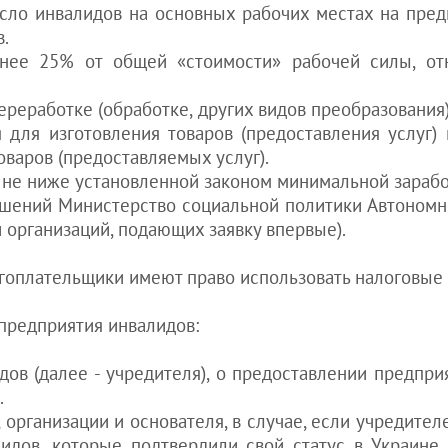
Украину
пребывания в Украине
Открыть детский
сло инвалидов на основных рабочих местах на пред
получить ВНЖ в
FAQ по-страново
сад
Как иностранцу открыть
.
Украине
счёт в украинском банке
от наших юристов
Как иностранцу
енее 25% от общей «стоимости» рабочей силы, отн
Аннулирование
начать бизнес
еще консультации
ВНЖ в Украине
Регистрация ТМ:
для белорусов
Как принять на
ереработке (обработке, других видов преобразования
надо ли
работу
для казахов
я для изготовления товаров (предоставления услуг)
Как открыть
иностранца в
для грузин
оваров (предоставляемых услуг).
рекламное
Украине
для молдован
ь не ниже установленной законом минимальной зарабо
агентство
Уплата налогов
ешений Министерство социальной политики Автономн
для других стран
Как открыть е-
после
обменник
 организаций, подающих заявку впервые).
оформления
гражданства
Как открыть
Украины
ресторан
логоплательщики имеют право использовать налоговые л
Штраф за
Как открыть
просроченный
кадровое агентство
предприятия инвалидов:
вид на
см. еще статьи >>>
жительство в
дов (далее - учредителя), о предоставлении предпри
Украине
.
Как айтишнику
получить вид
 организации и основателя, в случае, если учредите
на жительство
идов, которые подтвердили свой статус в Украине