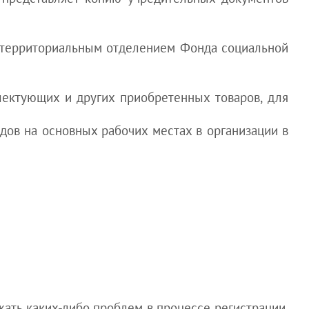
я территориальным отделением Фонда социальной
плектующих и других приобретенных товаров, для
идов на основных рабочих местах в организации в
жать каких-либо проблем в процессе регистрации,