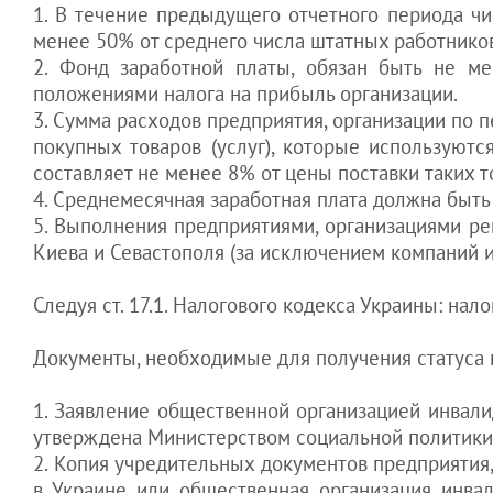
Помощник в
строительства
предприятия
контролировать
1. В течение предыдущего отчетного периода чи
статьи
Украине
аренду
Аутсорсинг для
учредителей
смена учредителя
менее 50% от среднего числа штатных работников
транспортной
ООО
Как правильно
Услуги
О налогах и бухучете
2. Фонд заработной платы, обязан быть не м
компании
защитить
смена директора
Оргвопросы бизнеса
положениями налога на прибыль организации.
Бухгалтерия для
активы
гражданам
предприятия
Разрешения для
3. Сумма расходов предприятия, организации по п
интернет-магазина
компании
эффективная защита
бизнеса
покупных товаров (услуг), которые используютс
выход из гражданства
бизнеса
Обслуживание
"Тень" как
Статьи для
Налоги.
Украины
рекламной фирмы
инструмент
составляет не менее 8% от цены поставки таких т
иностранцев
защиты
Активы. Кадры.
возврат в Украину с
Бухгалтерское
4. Среднемесячная заработная плата должна быт
предприятия
ПМЖ
обслуживание ИТ-
5. Выполнения предприятиями, организациями р
компании
Как защитить
выезд на ПМЖ из
Киева и Севастополя (за исключением компаний и
свой бизнес
Украины
выход и отказ от
Следуя ст. 17.1. Налогового кодекса Украины: на
гражданства Украины
КАДРЫ.
Документы, необходимые для получения статуса 
Как
контролировать
сотрудников
1. Заявление общественной организацией инвали
Как
утверждена Министерством социальной политики
контролировать
2. Копия учредительных документов предприятия,
директора
в Украине или общественная организация инвал