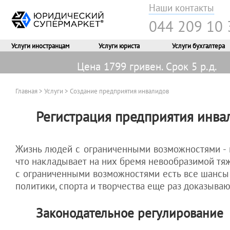
Наши контакты
044 209 10 
Услуги иностранцам
Услуги юриста
Услуги бухгалтера
Цена 1799 гривен. Срок 5 р.д.
Главная
>
Услуги
> Создание предприятия инвалидов
Регистрация предприятия инва
Услуги
Справочно
Услуги
Бухгалтерское
Неприбыльные
Еще услуги
НАЛОГИ.
Жизнь людей с ограниченными возможностями - 
регистрации
иностранцам
обслуживание
НГО
Перечень стран с
Услуги бухгалтера для
Как оспорить
что накладывает на них бремя невообразимой тя
безвизовым въездом
ФОП
блокировку
с ограниченными возможностями есть все шансы
Наша компания
регистрация ООО
оформить ВНЖ в
Наши условия
регистрация общественной
налоговой
Типы виз для въезда
Подача отчетов
программа
политики, спорта и творчества еще раз доказыв
заботится не только о
Украине
организации
накладной
регистрация ЧП
Наша модель аутсорсинга
Перечень стран
Аудит бухуслуг
exptLAWYER
своих клиентах.
постоянный вид на
всеукраинский статус ОО
Как правильно
регистрация ФОП
Наша ответственность
миграционного
Восстановление
24/7
Законодательное регулирование
жительство в Украине
Бесплатные и
обналичить
представительство
риска
представительство
Наши цены
бухучета
деньги
круглосуточная адвокатская
разрешение на работу
качественные
иностранной организации
нерезидента
Как получить визу в
Налоговые проверки
защита экспатов