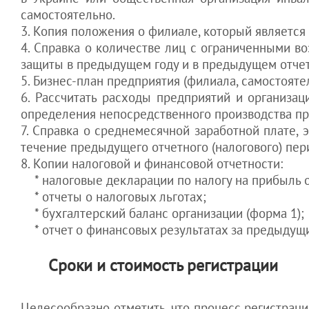
Как наказать
самостоятельно.
работника за
3. Копия положения о филиале, который являетс
убытки
4. Справка о количестве лиц с ограниченными 
Как не дать
менеджеру
защиты в предыдущем году и в предыдущем отчет
увести клиентов
5. Бизнес-план предприятия (филиала, самостояте
Как оставить
6. Рассчитать расходы предприятий и организац
Гоструда "с
определения непосредственного производства пр
носом"
7. Справка о среднемесячной заработной плате, 
течение предыдущего отчетного (налогового) пер
8. Копии налоговой и финансовой отчетности:
* налоговые декларации по налогу на прибыль о
* отчеты о налоговых льготах;
* бухгалтерский баланс организации (форма 1);
* отчет о финансовых результатах за предыдущий
Сроки и стоимость регистрации
Целесообразно отметить, что процесс регистраци