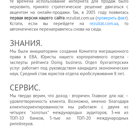
те времена использование интернета для продаж было
неразвито, принято стратегическое решение двигаться с
акцентом на онлайн-продажи. Так, в 2005 году появилась
первая версия нашего сайта
rezultat.com.ua (
проверить факт
).
Кстати, если вы перейдете на
rezultat.com.ua
, то
автоматически перенаправитесь снова на сюда.
ЗНАНИЯ.
Мы были инициаторами создания Комитета миграционного
права в EBA. Юристы нашего корпоративного отдела -
эксперты рейтинга Doing business. Отдел бухгалтерских
услуг работает под руководством кандидата экономических
наук. Средний стаж юристов отдела юробслуживания 8 лет.
СЕРВИС.
Мы твердо верим, что доход - вторичен. Главное для нас –
удовлетворенность клиента. Возможно, именно благодаря
клиентоориентированности мы работаем с двумя из
четырех "золотых" международых аудиторов, 3-мя из
ТОП-10 банков, 5-тью из ТОП-20 международных
ритейлеров.