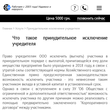
Работаем с 2003 года! Надежно и
недорого.
Цена 5000 грн.
позвонить сейчас
Главная
>
Услуги
> Принудительное исключение учредителя
Что такое принудительное исключение
учредителя
Главная
Наши статьи
страница
КВЭД в
Право учредителям ООО исключить (выгнать) участника в
Отзывы
деталях
принудительном порядке с выплатой, причитающейся ему доли
клиентов
имущества предприятия было упразднено в 2018 году, в связи с
Наши
Контакты
консультации
утратой силы соответствующей нормы Хозяйственного кодекса.
Единственная прямо предусмотренная законодательством
Вакансии
Калькулятор
возможность исключить участника - это невнесение таким
участником вклада в уставной капитал в установленный срок.
Миграционные
Однако в связи с вступлением в силу ЗУ "Об Обществах с
услуги
ограниченной и дополнительной ответственностью" воможность
исключать участника по другим причинам можно реализовать с
помощью предварительно заключенного "Корпоративного
договора" между участниками.