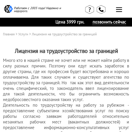
Работаем с 2003 года! Надежно и
недорого.
Цена 3999 грн.
позвонить сейчас
Главная
>
Услуги
> Лицензия на трудоустройство за границей
Лицензия на трудоустройство за границей
Много кто в нашей стране не хочет или не может найти работу в
силу разных причин. Поэтому они едут искать заработок в
другие страны, где их профессия будет востребована и хорошо
оплачиваема. Для таких случаем и существуют агентства по
трудоустройству за границей. Но так как этот вид деятельности
очень специфический, то законодатель ввел лицензирование
для такой деятельности, что бы ограничить возможность
недобросовестного оказания таких услуг.
Деятельность по трудоустройству на работу за рубежом -
Главная
Наши статьи
предоставление субъектами хозяйствования услуг по поиску
страница
работы согласно заявкам работодателей относительно
КВЭД в
Отзывы
деталях
незанятых рабочих мест (вакантных должностей) и
клиентов
предоставление информационно-консультативных услуг
Наши