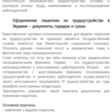
Контакты
консультации
относительно возможностей трудоустройства, условий и
размеров оплаты труда, наименование и местонахождение
Вакансии
Калькулятор
работодателей.
Миграционные
Оформление лицензии на трудоустройство в
услуги
Украине – документы, порядок и сроки
Единственным органом уполномоченным для выдачи лицензии
на трудоустройство за границей является Государственная
Услуги
служба занятости при Министерстве социальной политики.
Получить данную лицензию могут и юридические лица, и
бухгалтера
физическое лицо-предприниматель.
Стоит отметить, что есть три типа оказания услуг украинскими
посредническими фирмами. Первое – это трудоустройство
Услуги
непосредственно к иностранному работодателю. Второе – это
сотрудничество с иностранными фирмами посредниками
юриста
(трудоустройство к конечному работодателю осуществляется
через иностранного посредника). И трудоустройство на суда
(корабли) иностранных владельцев.
Законодатель определил такой перечень документов для
Услуги
получения лицензии:
регистратора
Основной перечень:
- заявление о выдачи лицензии;