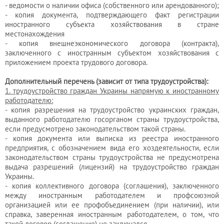
- ведомости о наличии офиса (собственного или арендованного);
Кадровый
- копия документа, подтверждающего факт регистрации
аутсорсинг
иностранного субъекта хозяйствования в стране
местонахождения
- копия внешнеэкономического договора (контракта),
заключенного с иностранным субъектом хозяйствования с
Лицензии
приложением проекта трудового договора.
и
Дополнительный перечень (зависит от типа трудоустройства):
разрешения
1. трудоустройство граждан Украины напрямую к иностранному
работодателю:
- копия разрешения на трудоустройство украинских граждан,
выданного работодателю госорганом страны трудоустройства,
если предусмотрено законодательством такой страны.
- копия документа или выписка из реестра иностранного
предприятия, с обозначением вида его хоздеятельности, если
законодательством страны трудоустройства не предусмотрена
выдача разрешений (лицензий) на трудоустройство граждан
Украины.
- копия коллективного договора (соглашения), заключенного
между иностранным работодателем и профсоюзной
организацией или ее профобъединением (при наличии), или
справка, заверенная иностранным работодателем, о том, что
такой договор (соглашение) не заключался.