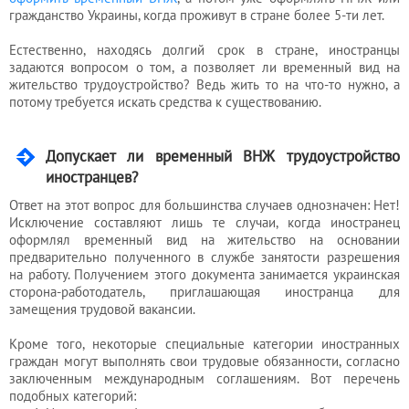
бухгалтера
гражданство Украины, когда проживут в стране более 5-ти лет.
Естественно, находясь долгий срок в стране, иностранцы
задаются вопросом о том, а позволяет ли временный вид на
Услуги
жительство трудоустройство? Ведь жить то на что-то нужно, а
юриста
потому требуется искать средства к существованию.
Допускает ли временный ВНЖ трудоустройство
Услуги
иностранцев?
регистратора
Ответ на этот вопрос для большинства случаев однозначен: Нет!
Исключение составляют лишь те случаи, когда иностранец
оформлял временный вид на жительство на основании
Кадровый
предварительно полученного в службе занятости разрешения
на работу. Получением этого документа занимается украинская
аутсорсинг
сторона-работодатель, приглашающая иностранца для
замещения трудовой вакансии.
Лицензии
Кроме того, некоторые специальные категории иностранных
граждан могут выполнять свои трудовые обязанности, согласно
и
заключенным международным соглашениям. Вот перечень
разрешения
подобных категорий: