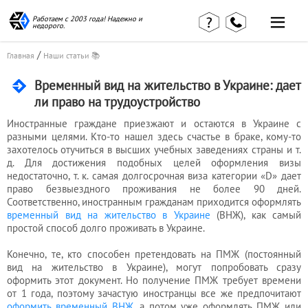
Работаем с 2003 года! Надежно и
недорого.
/
Главная
Наши статьи 📚
Временный вид на жительство в Украине: дает
ли право на трудоустройство
Иностранные граждане приезжают и остаются в Украине с
Главная
Наши статьи
страница
разными целями. Кто-то нашел здесь счастье в браке, кому-то
КВЭД в
захотелось отучиться в высших учебных заведениях страны и т.
Отзывы
деталях
клиентов
д. Для достижения подобных целей оформления визы
Наши
недостаточно, т. к. самая долгосрочная виза категории «D» дает
Контакты
консультации
право безвыездного проживания не более 90 дней.
Вакансии
Калькулятор
Соответственно, иностранным гражданам приходится оформлять
временный вид на жительство в Украине
(ВНЖ), как самый
простой способ долго проживать в Украине.
Миграционные
услуги
Конечно, те, кто способен претендовать на ПМЖ (постоянный
вид на жительство в Украине), могут попробовать сразу
оформить этот документ. Но получение ПМЖ требует времени
от 1 года, поэтому зачастую иностранцы все же предпочитают
Услуги
оформить временный ВНЖ
, а потом уже оформлять ПМЖ или