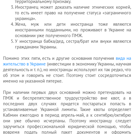
территориальному признаку.
Иностранец может доказать наличие этнических корней,
то есть имеет право на получение статуса «заграничного
украинца».
Жена, муж или дети иностранца тоже являются
иностранными подданными, но проживают в Украине на
основании уже полученного ПМЖ.
У иностранца бабка/дед, сестра/брат или внуки являются
гражданами Украины.
Помимо этих пяти, есть и другие основания получения
вида на
жительство в Украине
(инвестиции в экономику Украины, научная
деятельность и т. п.), но иностранцы используют их так редко, что
об этом и говорить не стоит. Поэтому стоит сосредоточиться
именно на указанной пятерке.
При наличии первых двух оснований можно претендовать на
ПМЖ и беспрепятственное трудоустройство вне квот, а в
последних двух случаях придется постараться попасть в
устанавливаемые Украиной лимиты. Такие квоты определяет
Кабмин ежегодно в период апрель-май, а к сентябрю/октябрю
они уже обычно исчерпаны. Поэтому иностранцу следует
заручиться профессиональной юридической помощью, чтобы
вовремя подать полный пакет документов и оформить