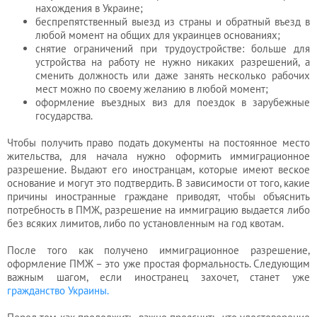
бухгалтера
нахождения в Украине;
беспрепятственный выезд из страны и обратный въезд в
любой момент на общих для украинцев основаниях;
снятие ограничений при трудоустройстве: больше для
Услуги
устройства на работу не нужно никаких разрешений, а
сменить должность или даже занять несколько рабочих
юриста
мест можно по своему желанию в любой момент;
оформление въездных виз для поездок в зарубежные
государства.
Услуги
Чтобы получить право подать документы на постоянное место
регистратора
жительства, для начала нужно оформить иммиграционное
разрешение. Выдают его иностранцам, которые имеют веское
основание и могут это подтвердить. В зависимости от того, какие
причины иностранные граждане приводят, чтобы объяснить
Кадровый
потребность в ПМЖ, разрешение на иммиграцию выдается либо
аутсорсинг
без всяких лимитов, либо по установленным на год квотам.
После того как получено иммиграционное разрешение,
оформление ПМЖ – это уже простая формальность. Следующим
Лицензии
важным шагом, если иностранец захочет, станет уже
и
гражданство Украины.
разрешения