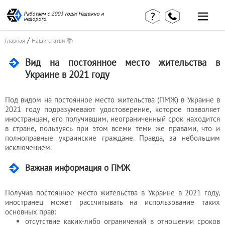
Работаем с 2003 года! Надежно и
недорого.
/
Главная
Наши статьи 📚
Вид на постоянное место жительства в
Украине в 2021 году
Главная
Наши статьи
страница
Под видом на постоянное место жительства (ПМЖ) в Украине в
КВЭД в
2021 году подразумевают удостоверение, которое позволяет
Отзывы
деталях
иностранцам, его получившим, неограниченный срок находится
клиентов
Наши
в стране, пользуясь при этом всеми теми же правами, что и
Контакты
консультации
полноправные украинские граждане. Правда, за небольшим
Вакансии
Калькулятор
исключением.
Важная информация о ПМЖ
Миграционные
услуги
Получив постоянное место жительства в Украине в 2021 году,
иностранец может рассчитывать на использование таких
основных прав:
Услуги
отсутствие каких-либо ограничений в отношении сроков