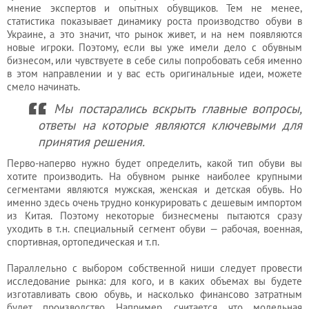
Услуги
мнение экспертов и опытных обувщиков. Тем не менее,
бухгалтера
статистика показывает динамику роста производство обуви в
Украине, а это значит, что рынок живет, и на нем появляются
новые игроки. Поэтому, если вы уже имели дело с обувным
бизнесом, или чувствуете в себе силы попробовать себя именно
Услуги
в этом направлении и у вас есть оригинальные идеи, можете
юриста
смело начинать.
Мы постарались вскрыть главные вопросы,
ответы на которые являются ключевыми для
Услуги
принятия решения.
регистратора
Перво-наперво нужно будет определить, какой тип обуви вы
хотите производить. На обувном рынке наиболее крупными
сегментами являются мужская, женская и детская обувь. Но
Кадровый
именно здесь очень трудно конкурировать с дешевым импортом
из Китая. Поэтому некоторые бизнесмены пытаются сразу
аутсорсинг
уходить в т.н. специальный сегмент обуви — рабочая, военная,
спортивная, ортопедическая и т.п.
Параллельно с выбором собственной ниши следует провести
Лицензии
исследование рынка: для кого, и в каких объемах вы будете
и
изготавливать свою обувь, и насколько финансово затратным
разрешения
будет производство. Например, считается, что модельная