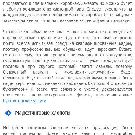
продаваться в специальных коробках. Заказать их можно будет
любому производителю картонной тары. Следует учесть, что на
каждую модель обуви необходима своя коробка. И не забудьте
заказать на ней логотип или название вашей обувной компании.
Что касается найма персонала, то здесь вы можете столкнуться с
определенными трудностями. Дело в том, что обувной рынок
почти всегда испытывал голод на квалифицированные кадры,
поэтому профессиональные обувщики идут нарасхват. Будьте
готовы к тому, что их придется переманивать от конкурентов,
суля высокую зарплату. Здесь как раз тот случай, когда действует
пословица про скупого, который платит дважды, поэтому
бюджетный вариант с «кустарями-самоучками» будет
неуместен. Еще в вашей команде, как минимум, должны быть
модельер, технолог, механик, снабженецсбытовик. Что касается
бухгалтерии и всего, что связано с учетом, рекомендуется
привлекать специализированные фирмы, предоставляющие
бухгалтерские услуги
.
Маркетинговые хлопоты
Не менее сложным вопросом является организация сбыта
вашей продукции. Здесь многое зависит от масштабов