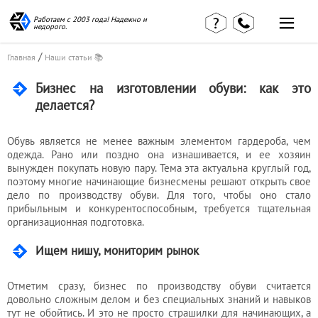
Работаем с 2003 года! Надежно и
недорого.
/
Главная
Наши статьи 📚
Бизнес на изготовлении обуви: как это
делается?
Главная
Наши статьи
Обувь является не менее важным элементом гардероба, чем
страница
одежда. Рано или поздно она изнашивается, и ее хозяин
КВЭД в
Отзывы
деталях
вынужден покупать новую пару. Тема эта актуальна круглый год,
клиентов
поэтому многие начинающие бизнесмены решают открыть свое
Наши
дело по производству обуви. Для того, чтобы оно стало
Контакты
консультации
прибыльным и конкурентоспособным, требуется тщательная
Вакансии
Калькулятор
организационная подготовка.
Миграционные
Ищем нишу, мониторим рынок
услуги
Отметим сразу, бизнес по производству обуви считается
довольно сложным делом и без специальных знаний и навыков
тут не обойтись. И это не просто страшилки для начинающих, а