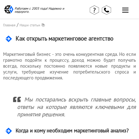
Работаем с 2003 года! Надежно и
недорого.
/
Главная
Наши статьи 📚
Как открыть маркетинговое агентство
Маркетинговый бизнес - это очень конкурентная среда. Но если
Главная
Наши статьи
страница
грамотно подойти к процессу, доход можно будет получать
КВЭД в
всегда, поскольку постоянно появляются новые продукты и
Отзывы
деталях
услуги, требующие изучение потребительского спроса и
клиентов
Наши
последующего продвижения.
Контакты
консультации
Вакансии
Калькулятор
Мы постарались вскрыть главные вопросы,
Миграционные
ответы на которые являются ключевыми для
услуги
принятия решения.
Когда и кому необходим маркетинговый анализ?
Услуги