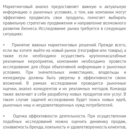
бухгалтера
Маркетинговый анализ предоставляет важную и актуальную
информацию о рыночных условиях, о том, как компании могут
эффективно продвигать свои продукты, помогает выбирать
Услуги
правильную стратегию продвижения и направление возможного
развития бизнеса. Исследование рынка требуется в следующих
юриста
ситуациях:
• Принятие важных маркетинговых решений. Прежде всего,
если вы хотите выйти на новый рынок (география или товары), а
Услуги
также если необходимо осуществить крупномасштабные
регистратора
рекламные мероприятия, компаниям необходимо провести
исследование для сбора объективной информации о рыночных
условиях. При значительных инвестициях, владельцы и
менеджеры должны быть уверены в эффективности своих
Кадровый
вложений. В рамках исследования проводится рыночные
аутсорсинг
оценки, анализ конкурентов и их рекламных методов. Команда
также включает в себя разработку новых продуктов или услуг. В
таком случае задачей исследования будет поиск новых идей,
рыночных ниш и неудовлетворенных нужд потребителей.
Лицензии
и
• Оценка эффективности деятельности. При осуществлении
подобных исследований можно оценить динамику продаж,
разрешения
узнаваемость бренда, лояльность и удовлетворенность клиентов,