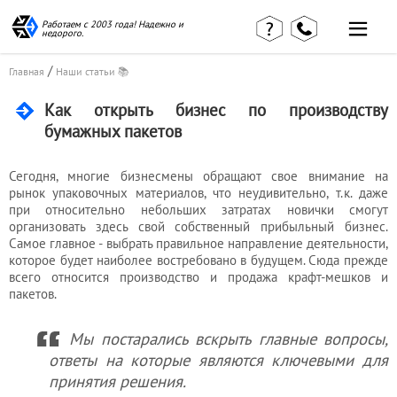
Работаем с 2003 года! Надежно и
недорого.
/
Главная
Наши статьи 📚
Как открыть бизнес по производству
бумажных пакетов
Главная
Наши статьи
Сегодня, многие бизнесмены обращают свое внимание на
страница
рынок упаковочных материалов, что неудивительно, т.к. даже
КВЭД в
при относительно небольших затратах новички смогут
Отзывы
деталях
клиентов
организовать здесь свой собственный прибыльный бизнес.
Наши
Самое главное - выбрать правильное направление деятельности,
Контакты
консультации
которое будет наиболее востребовано в будущем. Сюда прежде
Вакансии
Калькулятор
всего относится производство и продажа крафт-мешков и
пакетов.
Миграционные
услуги
Мы постарались вскрыть главные вопросы,
ответы на которые являются ключевыми для
принятия решения.