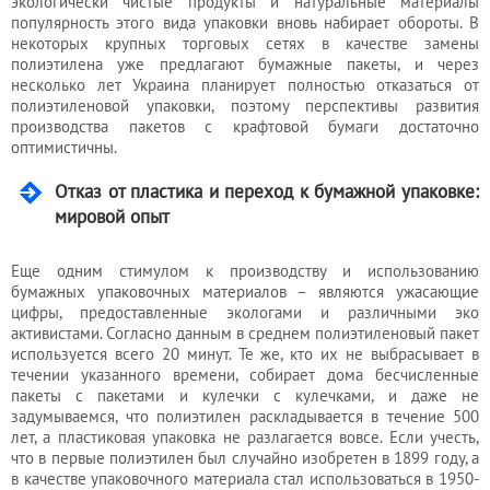
экологически чистые продукты и натуральные материалы
популярность этого вида упаковки вновь набирает обороты. В
некоторых крупных торговых сетях в качестве замены
полиэтилена уже предлагают бумажные пакеты, и через
несколько лет Украина планирует полностью отказаться от
полиэтиленовой упаковки, поэтому перспективы развития
производства пакетов с крафтовой бумаги достаточно
оптимистичны.
Отказ от пластика и переход к бумажной упаковке:
мировой опыт
Еще одним стимулом к производству и использованию
бумажных упаковочных материалов – являются ужасающие
цифры, предоставленные экологами и различными эко
активистами. Согласно данным в среднем полиэтиленовый пакет
используется всего 20 минут. Те же, кто их не выбрасывает в
течении указанного времени, собирает дома бесчисленные
пакеты с пакетами и кулечки с кулечками, и даже не
задумываемся, что полиэтилен раскладывается в течение 500
лет, а пластиковая упаковка не разлагается вовсе. Если учесть,
что в первые полиэтилен был случайно изобретен в 1899 году, а
в качестве упаковочного материала стал использоваться в 1950-