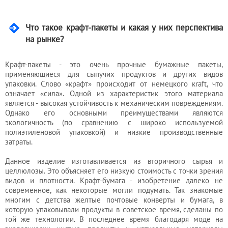
Услуги
бухгалтера
Что такое крафт-пакеты и какая у них перспектива
на рынке?
Услуги
юриста
Крафт-пакеты - это очень прочные бумажные пакеты,
применяющиеся для сыпучих продуктов и других видов
упаковки. Слово «крафт» происходит от немецкого кraft, что
означает «сила». Одной из характеристик этого материала
Услуги
является - высокая устойчивость к механическим повреждениям.
регистратора
Однако его основными преимуществами являются
экологичность (по сравнению с широко используемой
полиэтиленовой упаковкой) и низкие производственные
затраты.
Кадровый
Данное изделие изготавливается из вторичного сырья и
аутсорсинг
целлюлозы. Это объясняет его низкую стоимость с точки зрения
видов и плотности. Крафт-бумага - изобретение далеко не
современное, как некоторые могли подумать. Так знакомые
Лицензии
многим с детства желтые почтовые конверты и бумага, в
которую упаковывали продукты в советское время, сделаны по
и
той же технологии. В последнее время благодаря моде на
разрешения