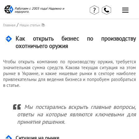
Работаем с 2003 года! Надежно и
недорого.
/
Главная
Наши статьи 📚
Как открыть бизнес по производству
Главная
Наши статьи
охотничьего оружия
страница
КВЭД в
Отзывы
деталях
клиентов
Чтобы открыть компанию по производству оружия, требуется
Наши
значительная сумма средств. Какова текущая ситуация на этом
Контакты
консультации
рынке в Украине, и какие нишевые рынки в секторе наиболее
Вакансии
Калькулятор
привлекательны для ведения бизнеса и попробуем разобраться
в статье.
Миграционные
услуги
Мы постарались вскрыть главные вопросы,
ответы на которые являются ключевыми для
принятия решения.
Услуги
бухгалтера
Ситуация на рынке