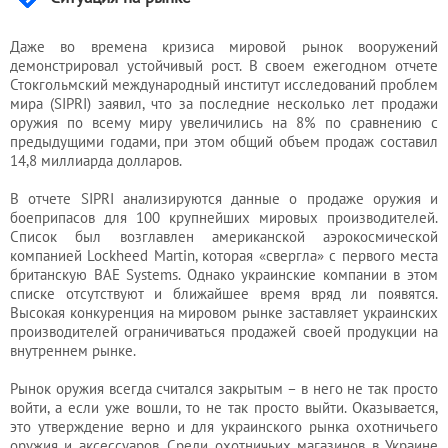
Услуги
Даже во времена кризиса мировой рынок вооружений
демонстрировал устойчивый рост. В своем ежегодном отчете
юриста
Стокгольмский международный институт исследований проблем
мира (SIPRI) заявил, что за последние несколько лет продажи
оружия по всему миру увеличились на 8% по сравнению с
Услуги
предыдущими годами, при этом общий объем продаж составил
14,8 миллиарда долларов.
регистратора
В отчете SIPRI анализируются данные о продаже оружия и
боеприпасов для 100 крупнейших мировых производителей.
Кадровый
Список был возглавлен американской аэрокосмической
компанией Lockheed Martin, которая «свергла» с первого места
аутсорсинг
британскую BAE Systems. Однако украинские компании в этом
списке отсутствуют и ближайшее время вряд ли появятся.
Высокая конкуренция на мировом рынке заставляет украинских
производителей ограничиваться продажей своей продукции на
Лицензии
внутреннем рынке.
и
разрешения
Рынок оружия всегда считался закрытым – в него не так просто
войти, а если уже вошли, то не так просто выйти. Оказывается,
это утверждение верно и для украинского рынка охотничьего
оружия и аксессуаров. Среди охотничьих магазинов в Украине