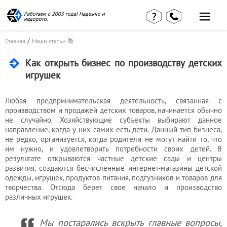
Работаем с 2003 года! Надежно и
недорого.
/
Главная
Наши статьи 📚
Как открыть бизнес по производству детских
игрушек
Главная
Наши статьи
Любая предпринимательская деятельность, связанная с
страница
КВЭД в
производством и продажей детских товаров, начинается обычно
Отзывы
деталях
не случайно. Хозяйствующие субъекты выбирают данное
клиентов
направление, когда у них самих есть дети. Данный тип бизнеса,
Наши
Контакты
консультации
не редко, организуется, когда родители не могут найти то, что
им нужно, и удовлетворить потребности своих детей. В
Вакансии
Калькулятор
результате открываются частные детские сады и центры
развития, создаются бесчисленные интернет-магазины детской
Миграционные
одежды, игрушек, продуктов питания, подгузников и товаров для
услуги
творчества. Отсюда берет свое начало и производство
различных игрушек.
Мы постарались вскрыть главные вопросы,
Услуги