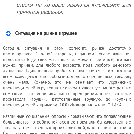
ответы на которые являются ключевыми для
бухгалтера
принятия решения.
Услуги
Ситуация на рынке игрушек
юриста
Сегодня, ситуация в этом сегменте рынка достаточно
противоречива. С одной стороны, в данном товаре явно нет
Услуги
недостатка. В детских магазинах вы можете найти все, что вам
регистратора
нужно, причем, для любого возраста, пола, любого ценового
диапазона. Единственная проблема заключается в том, что при
всем кажущемся многообразии, доля отечественных товаров,
очень мала. Конечно, это не означает, что украинских
Кадровый
производителей игрушек нет совсем. Существует много разных
аутсорсинг
компаний - от индивидуальных предпринимателей, которые
производят игрушки, изготовленные вручную, до крупных
производителей к примеру - ООО «Колорпласт» или ЮНИКА.
Лицензии
Различные социальные опросы - показывают, что подавляющее
и
большинство потребителей охотнее покупали бы качественные
товары у отечественных производителей, даже если они стоили
разрешения
бы дороже, чем дешевые китайские товары сомнительного