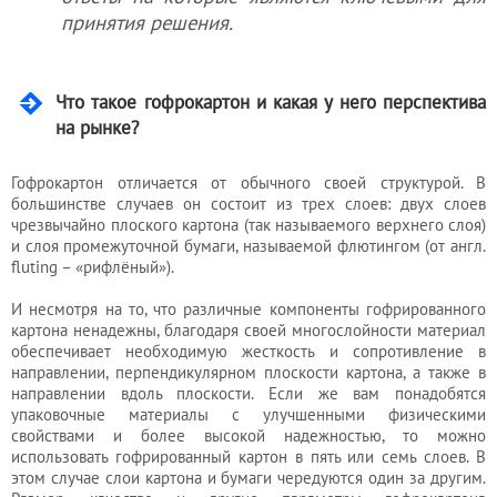
бухгалтера
принятия решения.
Услуги
Что такое гофрокартон и какая у него перспектива
юриста
на рынке?
Гофрокартон отличается от обычного своей структурой. В
Услуги
большинстве случаев он состоит из трех слоев: двух слоев
регистратора
чрезвычайно плоского картона (так называемого верхнего слоя)
и слоя промежуточной бумаги, называемой флютингом (от англ.
fluting – «рифлёный»).
Кадровый
И несмотря на то, что различные компоненты гофрированного
аутсорсинг
картона ненадежны, благодаря своей многослойности материал
обеспечивает необходимую жесткость и сопротивление в
направлении, перпендикулярном плоскости картона, а также в
направлении вдоль плоскости. Если же вам понадобятся
Лицензии
упаковочные материалы с улучшенными физическими
свойствами и более высокой надежностью, то можно
и
использовать гофрированный картон в пять или семь слоев. В
разрешения
этом случае слои картона и бумаги чередуются один за другим.