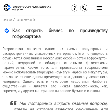
Работаем с 2003 года! Надежно и
недорого.
/
Главная
Наши статьи 📚
Как открыть бизнес по производству
гофрокартона
Главная
Наши статьи
страница
Гофрокартон является одним из самых популярных и
КВЭД в
Отзывы
деталях
распространенных упаковочных материалов. Его популярность
клиентов
объясняется сочетанием нескольких особенностей. Гофрокартон
Наши
легкий, недорогой и обладает отличными физическими
Контакты
консультации
параметрами. Кроме того, для производства гофрокартона
Вакансии
Калькулятор
можно использовать вторсырье - бумагу и картон из макулатуры,
что является еще одним преимуществом данного упаковочного
Миграционные
материала. Однако есть и некоторые недостатки. Наиболее
существенным - является его низкая влагостойкость, как,
услуги
впрочем, и у других материалов на основе бумаги и картона.
Мы постарались вскрыть главные вопросы,
Услуги
ответы на которые являются ключевыми для