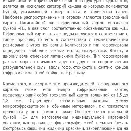
В зависимости от физических свойств и структуры гофрокартон,
делится на несколько категорий каждая из которых помечается
буквой, указывающей номер класса и количество слоев.
Наиболее распространенным в отрасли являются трехслойный
картон. Пятислойный же гофрированный картон обозначен
буквой «П», а два слоя соответственно обозначаются как «Д».
Гофрированный картон также подразделяется в соответствии с
типом профиля, то есть в соответствии с геометрическими
размерами внутренней волны. Количество и тип гофрокартона
определяет наиболее важные его характеристики. Высоту и
ширину волн отмечают латинскими буквами. Тип гофрокартона
разных марок отличаются друг от друга по сопротивлению
разрушительной силы вдоль гофр, стойкости к сжатию концов
гофров и абсолютной стойкости к разрыву.
Кроме того, в ассортименте производителей гофрированного
картона также есть микро гофрированный картон,
представляющий собой трехслойный картон толщиной от 1,5 до
1,8 мм. Существует значительная разница между
микрогофрокартоном и обычным материалом, т.к. показатели
прочности у него намного ниже. Он отмечается отдельной
буквой «Е» для изготовления индивидуальной картонной
упаковки, как правило, с флексографической печатью (печать
быстровысыхающими жидкими красками, закрепляющимися на