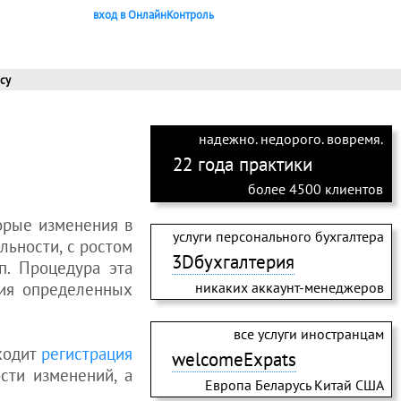
вход в ОнлайнКонтроль
су
надежно. недорого. вовремя.
22 года практики
более 4500 клиентов
орые изменения в
услуги персонального бухгалтера
льности, с ростом
3Dбухгалтерия
п. Процедура эта
ия определенных
никаких аккаунт-менеджеров
все услуги иностранцам
ходит
регистрация
welcomeExpats
сти изменений, а
Европа Беларусь Китай США