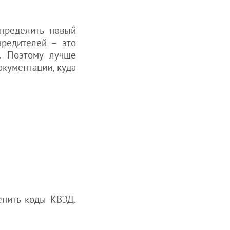
определить новый
чредителей – это
. Поэтому лучше
окументации, куда
енить коды КВЭД.