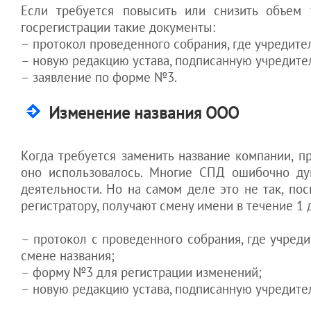
защитить
смена директора
Оргвопросы бизнеса
Если требуется повысить или снизить объем у
Бухгалтерия для
активы
гражданам
предприятия
Разрешения для
госрегистрации такие документы:
интернет-магазина
компании
эффективная защита
бизнеса
– протокол проведенного собрания, где учредит
выход из гражданства
бизнеса
Обслуживание
"Тень" как
Статьи для
Налоги.
Украины
рекламной фирмы
– новую редакцию устава, подписанную учредите
инструмент
иностранцев
защиты
Активы. Кадры.
возврат в Украину с
Бухгалтерское
– заявление по форме №3.
предприятия
ПМЖ
обслуживание ИТ-
компании
Как защитить
выезд на ПМЖ из
Изменение названия ООО
свой бизнес
Украины
выход и отказ от
гражданства Украины
КАДРЫ.
Когда требуется заменить название компании, п
оно использовалось. Многие СПД ошибочно ду
Как
деятельности. Но на самом деле это не так, п
контролировать
регистратору, получают смену имени в течение 1 
сотрудников
Как
контролировать
– протокол с проведенного собрания, где учре
директора
смене названия;
Как наказать
– форму №3 для регистрации изменений;
работника за
– новую редакцию устава, подписанную учредите
убытки