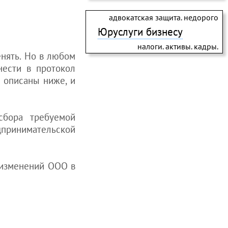
адвокатская защита. недорого
Юруслуги бизнесу
налоги. активы. кадры.
енять. Но в любом
нести в протокол
е описаны ниже, и
сбора требуемой
принимательской
и изменений ООО в