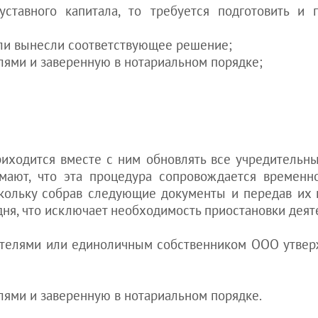
начать бизнес
еще консультации
ставного капитала, то требуется подготовить и 
ВНЖ в Украине
Регистрация ТМ:
для белорусов
Как принять на
надо ли
работу
для казахов
ели вынесли соответствующее решение;
Как открыть
иностранца в
для грузин
лями и заверенную в нотариальном порядке;
рекламное
Украине
для молдован
агентство
Уплата налогов
для других стран
Как открыть е-
после
обменник
оформления
гражданства
Как открыть
Украины
ресторан
риходится вместе с ним обновлять все учредительн
Штраф за
Как открыть
просроченный
кадровое агентство
мают, что эта процедура сопровождается временн
вид на
см. еще статьи >>>
оскольку собрав следующие документы и передав их 
жительство в
дня, что исключает необходимость приостановки деят
Украине
Как айтишнику
дителями или единоличным собственником ООО утве
получить вид
на жительство
в Украине
Покупка
лями и заверенную в нотариальном порядке.
квартиры