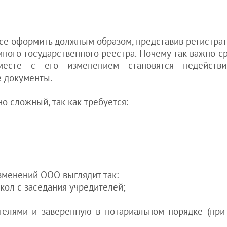
иностранцем в
Украине
Получение
водительских
все оформить должным образом, представив регистра
прав
иного государственного реестра. Почему так важно ср
иностранцем в
есте с его изменением становятся недействи
Украине
е документы.
см. все статьи
>>>
 сложный, так как требуется:
зменений ООО выглядит так:
кол с заседания учредителей;
елями и заверенную в нотариальном порядке (при 