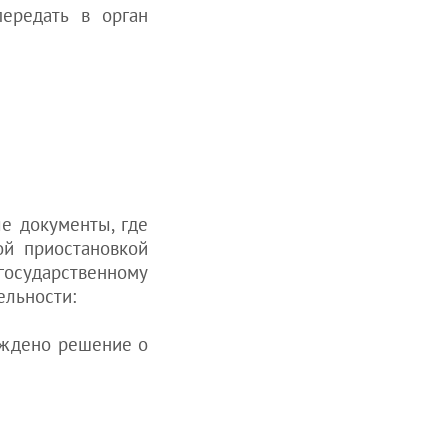
передать в орган
ые документы, где
ой приостановкой
государственному
ельности:
рждено решение о