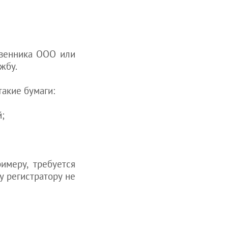
твенника ООО или
жбу.
такие бумаги:
;
имеру, требуется
у регистратору не