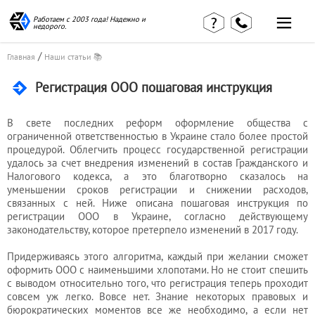
Работаем с 2003 года! Надежно и
недорого.
/
Главная
Наши статьи 📚
Регистрация ООО пошаговая инструкция
В свете последних реформ оформление общества с
Главная
Наши статьи
ограниченной ответственностью в Украине стало более простой
страница
процедурой. Облегчить процесс государственной регистрации
КВЭД в
Отзывы
деталях
удалось за счет внедрения изменений в состав Гражданского и
клиентов
Налогового кодекса, а это благотворно сказалось на
Наши
Контакты
консультации
уменьшении сроков регистрации и снижении расходов,
связанных с ней. Ниже описана пошаговая инструкция по
Вакансии
Калькулятор
регистрации ООО в Украине, согласно действующему
законодательству, которое претерпело изменений в 2017 году.
Миграционные
услуги
Придерживаясь этого алгоритма, каждый при желании сможет
оформить ООО с наименьшими хлопотами. Но не стоит спешить
с выводом относительно того, что регистрация теперь проходит
совсем уж легко. Вовсе нет. Знание некоторых правовых и
Услуги
бюрократических моментов все же необходимо, а если нет