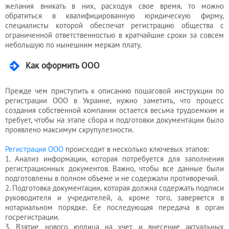
желания вникать в них, расходуя свое время, то можно
бухгалтера
обратиться в квалифицированную юридическую фирму,
специалисты которой обеспечат регистрацию общества с
ограниченной ответственностью в кратчайшие сроки за совсем
Услуги
небольшую по нынешним меркам плату.
юриста
Как оформить ООО
Прежде чем приступить к описанию пошаговой инструкции по
Услуги
регистрации ООО в Украине, нужно заметить, что процесс
регистратора
создания собственной компании остается весьма трудоемким и
требует, чтобы на этапе сбора и подготовки документации было
проявлено максимум скрупулезности.
Кадровый
Регистрация ООО
происходит в несколько ключевых этапов:
аутсорсинг
1. Анализ информации, которая потребуется для заполнения
регистрационных документов. Важно, чтобы все данные были
подготовлены в полном объеме и не содержали противоречий.
2. Подготовка документации, которая должна содержать подписи
Лицензии
руководителя и учредителей, а, кроме того, заверяется в
нотариальном порядке. Ее последующая передача в орган
и
госрегистрации.
разрешения
3. Взятие нового юрлица на учет и внесение актуальных