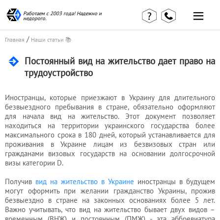
Работаем с 2003 года! Надежно и
недорого.
/
Главная
Наши статьи 📚
Постоянный вид на жительство дает право на
трудоустройство
Главная
Наши статьи
страница
Иностранцы, которые приезжают в Украину для длительного
КВЭД в
безвыездного пребывания в стране, обязательно оформляют
Отзывы
деталях
клиентов
для начала вид на жительство. Этот документ позволяет
Наши
находиться на территории украинского государства более
Контакты
консультации
максимального срока в 180 дней, который устанавливается для
Вакансии
Калькулятор
проживания в Украине лицам из безвизовых стран или
гражданами визовых государств на основании долгосрочной
визы категории D.
Миграционные
услуги
Получив
вид на жительство в Украине
иностранцы в будущем
могут оформить при желании гражданство Украины, прожив
безвыездно в стране на законных основаниях более 5 лет.
Важно учитывать, что вид на жительство бывает двух видов –
Услуги
временным (ВНЖ) и постоянным (ПМЖ) - эта аббревиатура