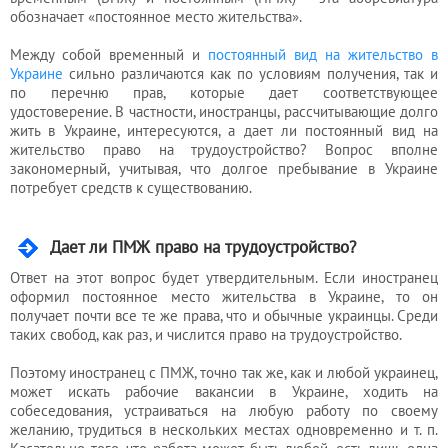
бухгалтера
обозначает «постоянное место жительства».
Между собой временный и
постоянный вид на жительство в
Украине
сильно различаются как по условиям получения, так и
Услуги
по перечню прав, которые дает соответствующее
юриста
удостоверение. В частности, иностранцы, рассчитывающие долго
жить в Украине, интересуются, а дает ли постоянный вид на
жительство право на трудоустройство? Вопрос вполне
закономерный, учитывая, что долгое пребывание в Украине
Услуги
потребует средств к существованию.
регистратора
Дает ли ПМЖ право на трудоустройство?
Кадровый
Ответ на этот вопрос будет утвердительным. Если иностранец
оформил постоянное место жительства в Украине, то он
аутсорсинг
получает почти все те же права, что и обычные украинцы. Среди
таких свобод, как раз, и числится право на трудоустройство.
Поэтому иностранец с ПМЖ, точно так же, как и любой украинец,
Лицензии
может искать рабочие вакансии в Украине, ходить на
и
собеседования, устраиваться на любую работу по своему
разрешения
желанию, трудиться в нескольких местах одновременно и т. п.