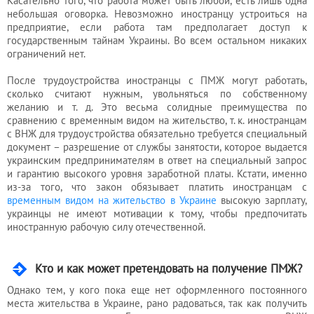
Касательно того, что работа может быть любой, есть лишь одна
небольшая оговорка. Невозможно иностранцу устроиться на
предприятие, если работа там предполагает доступ к
государственным тайнам Украины. Во всем остальном никаких
ограничений нет.
После трудоустройства иностранцы с ПМЖ могут работать,
сколько считают нужным, увольняться по собственному
желанию и т. д. Это весьма солидные преимущества по
сравнению с временным видом на жительство, т. к. иностранцам
с ВНЖ для трудоустройства обязательно требуется специальный
документ – разрешение от службы занятости, которое выдается
украинским предпринимателям в ответ на специальный запрос
и гарантию высокого уровня заработной платы. Кстати, именно
из-за того, что закон обязывает платить иностранцам с
временным видом на жительство в Украине
высокую зарплату,
украинцы не имеют мотивации к тому, чтобы предпочитать
иностранную рабочую силу отечественной.
Кто и как может претендовать на получение ПМЖ?
Однако тем, у кого пока еще нет оформленного постоянного
места жительства в Украине, рано радоваться, так как получить