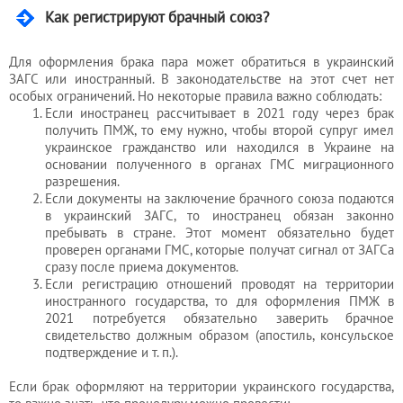
бухгалтера
Как регистрируют брачный союз?
Для оформления брака пара может обратиться в украинский
Услуги
ЗАГС или иностранный. В законодательстве на этот счет нет
особых ограничений. Но некоторые правила важно соблюдать:
юриста
Если иностранец рассчитывает в 2021 году через брак
получить ПМЖ, то ему нужно, чтобы второй супруг имел
украинское гражданство или находился в Украине на
основании полученного в органах ГМС миграционного
Услуги
разрешения.
регистратора
Если документы на заключение брачного союза подаются
в украинский ЗАГС, то иностранец обязан законно
пребывать в стране. Этот момент обязательно будет
проверен органами ГМС, которые получат сигнал от ЗАГСа
Кадровый
сразу после приема документов.
аутсорсинг
Если регистрацию отношений проводят на территории
иностранного государства, то для оформления ПМЖ в
2021 потребуется обязательно заверить брачное
свидетельство должным образом (апостиль, консульское
Лицензии
подтверждение и т. п.).
и
Если брак оформляют на территории украинского государства,
разрешения