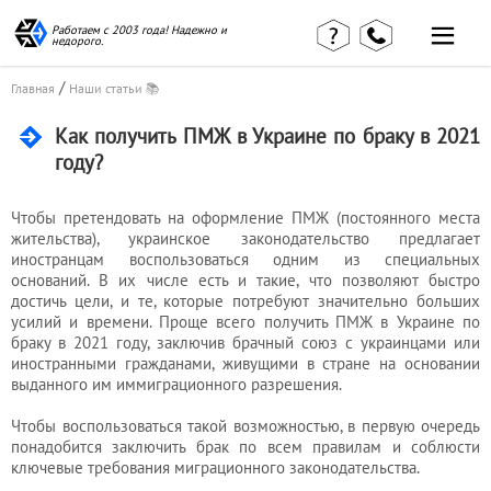
Работаем с 2003 года! Надежно и
недорого.
/
Главная
Наши статьи 📚
Как получить ПМЖ в Украине по браку в 2021
году?
Главная
Наши статьи
Чтобы претендовать на оформление ПМЖ (постоянного места
страница
КВЭД в
жительства), украинское законодательство предлагает
Отзывы
деталях
иностранцам воспользоваться одним из специальных
клиентов
оснований. В их числе есть и такие, что позволяют быстро
Наши
Контакты
консультации
достичь цели, и те, которые потребуют значительно больших
усилий и времени. Проще всего получить ПМЖ в Украине по
Вакансии
Калькулятор
браку в 2021 году, заключив брачный союз с украинцами или
иностранными гражданами, живущими в стране на основании
Миграционные
выданного им иммиграционного разрешения.
услуги
Чтобы воспользоваться такой возможностью, в первую очередь
понадобится заключить брак по всем правилам и соблюсти
ключевые требования миграционного законодательства.
Услуги