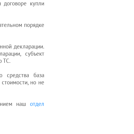
и договоре купли
ательном порядке
нной декларации.
арации, субъект
 ТС.
о средства база
 стоимости, но не
жением наш
отдел