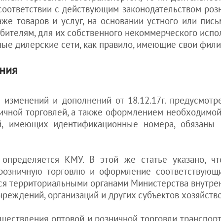
ВНЖ в Украине
 соответствии с действующим законодательством роз
Регистрация ТМ:
для белорусов
Как принять на
надо ли
же товаров и услуг, на основании устного или пис
работу
для казахов
Как открыть
ителям, для их собственного некоммерческого испо
иностранца в
для грузин
рекламное
Украине
ные дилерские сети, как правило, имеющие свои фили
для молдован
агентство
Уплата налогов
для других стран
Как открыть е-
после
ния
обменник
оформления
гражданства
Как открыть
Украины
ресторан
 изменений и дополнений от 18.12.17г. предусмотре
Штраф за
Как открыть
ничной торговлей, а также оформлением необходимой
просроченный
кадровое агентство
й, имеющих идентификационные номера, обязаны 
вид на
см. еще статьи >>>
жительство в
Украине
Как айтишнику
определяется КМУ. В этой же статье указано, чт
получить вид
 розничную торговлю и оформление соответствующ
на жительство
ся территориальными органами Министерства внутре
в Украине
чреждений, организаций и других субъектов хозяйств
Покупка
квартиры
ествления оптовой и розничной торговли транспор
иностранцем в