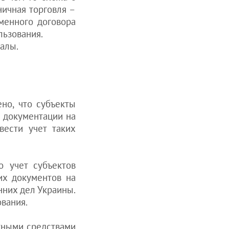
ничная торговля –
ьменного договора
льзования.
алы.
но, что субъекты
 документации на
вести учет таких
о учет субъектов
их документов на
нних дел Украины.
ования.
тными средствами