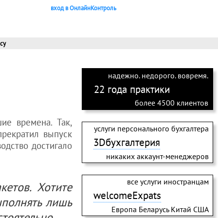
вход в ОнлайнКонтроль
су
надежно. недорого. вовремя.
22 года практики
более 4500 клиентов
ие времена. Так,
услуги персонального бухгалтера
прекратил выпуск
3Dбухгалтерия
водство достигало
никаких аккаунт-менеджеров
все услуги иностранцам
кетов. Хотите
welcomeExpats
ыполнять лишь
Европа Беларусь Китай США
тоятельно.