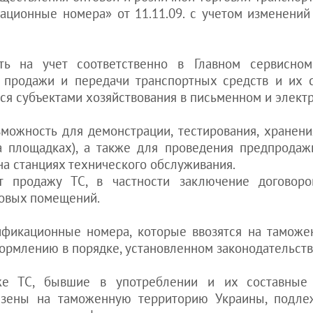
Украине
ционные номера» от 11.11.09. с учетом изменений
Получение
водительских
прав
ь на учет соответственно в Главном сервисн
иностранцем в
, продажи и передачи транспортных средств и их с
Украине
я субъектами хозяйствования в письменном и элект
см. все статьи
>>>
ожность для демонстрации, тестирования, хранени
 площадках), а также для проведения предпродаж
на станциях технического обслуживания.
продажу ТС, в частности заключение договоро
говых помещений.
фикационные номера, которые ввозятся на тамож
ормлению в порядке, установленном законодательств
 ТС, бывшие в употреблении и их составные 
зены на таможенную территорию Украины, подлеж