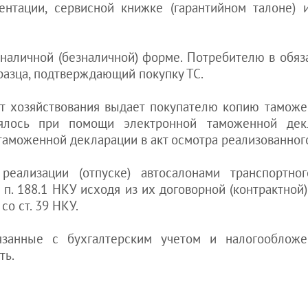
ентации, сервисной книжке (гарантийном талоне) 
 наличной (безналичной) форме. Потребителю в обяз
разца, подтверждающий покупку ТС.
т хозяйствования выдает покупателю копию таможе
ялось при помощи электронной таможенной декл
таможенной декларации в акт осмотра реализованного
еализации (отпуске) автосалонами транспортног
п. 188.1 НКУ исходя из их договорной (контрактной)
о ст. 39 НКУ.
вязанные с бухгалтерским учетом и налогообло
ить.