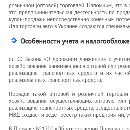
Бухгалтерия для
активы
гражданам
предприятия
розничной (оптовой) торговлей. Напомним, что в
Разрешения для
интернет-магазина
компании
эффективная защита
это предпринимательская деятельность по прода
бизнеса
выход из гражданства
бизнеса
Обслуживание
"Тень" как
купли-продажи непосредственно конечным потреб
Статьи для
Налоги.
Украины
рекламной фирмы
инструмент
иностранцев
Для торговли авто в Украине создаются специаль
защиты
Активы. Кадры.
возврат в Украину с
Бухгалтерское
предприятия
ПМЖ
обслуживание ИТ-
Особенности учета и налогообложе
компании
Как защитить
выезд на ПМЖ из
свой бизнес
Украины
выход и отказ от
ст. 30 Закона «О дорожном движении» с учетом
гражданства Украины
КАДРЫ.
хозяйствования, занимающиеся оптовой или роз
Как
реализацию транспортных средств и их часте
контролировать
реализованных транспортных средств.
сотрудников
Как
Порядок такой оптовой и розничной торговли 
контролировать
хозяйствования, осуществляющих оптовую или
директора
реализацию транспортных средств, осуществляет
Как наказать
МВД создает и ведет реестр таких предприятий, у
работника за
убытки
Как не дать
В Порядке №1200 «Об утверждении Порядка осущ