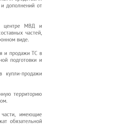
 и дополнений от
ом центре МВД и
оставных частей,
ронном виде.
я и продажи ТС в
ной подготовки и
в купли-продажи
енную территорию
ом.
части, имеющие
ат обязательной