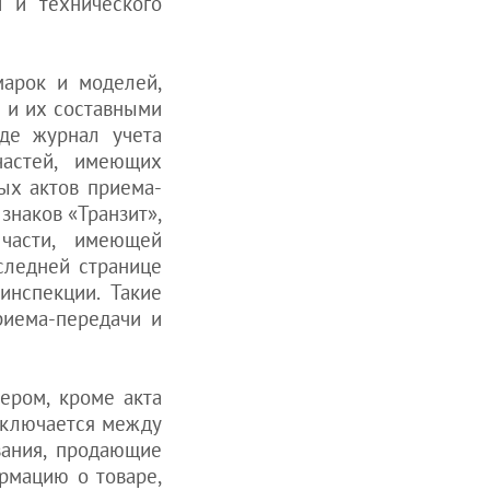
и и технического
марок и моделей,
а и их составными
де журнал учета
частей, имеющих
ых актов приема-
знаков «Транзит»,
 части, имеющей
следней странице
инспекции. Такие
риема-передачи и
ером, кроме акта
аключается между
вания, продающие
рмацию о товаре,