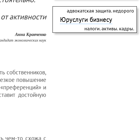
адвокатская защита. недорого
 от активности
Юруслуги бизнесу
налоги. активы. кадры.
Анна Кравченко
андидат экономических наук
ть собственников,
резкое повышение
х «преференций» и
ставит достойную
ть чем-то схожа с