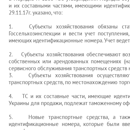
менеджеру
и их составными частями, имеющими идентифика
увести клиентов
29.11.17г. указано, что:
Как оставить
Гоструда "с
1. Субъекты хозяйствования обязаны стат
носом"
Госсельхозинспекции и вести учет поступления
имеющих идентификационные номера. Учет ведетс
2. Субъекты хозяйствования обеспечивают возм
собственных или арендованных помещениях (на
сервисного обслуживания транспортных средств 
3. Субъекты хозяйствования осуществляют 
транспортных средств, по местонахождению тор
4. ТС и их составные части, имеющие иденти
Украины для продажи, подлежат таможенному оф
5. Новые транспортные средства, а также
идентификационные номера, которые были вве