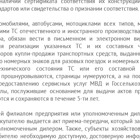
аличии сертификата соответствия их конструкци
дартов или свидетельства о признании соответствия.
обилями, автобусами, мотоциклами всех типов, 
ими ТС отечественного и иностранного производств
а, обязан вести в письменном и электронном ви
ля реализации указанных ТС и их составных 
оров купли-продажи транспортных средств, выданн
о номерных знаков для разовых поездок и номерных 
технического состояния ТС или его составной
прошнуровываются, страницы нумеруются, а на по
предоставлению сервисных услуг МВД и Госсельхоз
алы, послужившие основанием для выдачи актов п
ся и сохраняются в течение 5-ти лет.
ей филиалом предприятия или уполномоченным дил
окупателю выдается акт приема-передачи, который з
олномоченным дилером. Также, субъекты хозяйство
ебителю необходимую доступную, достоверную инфо