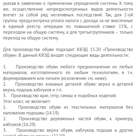
указав в заявлении о применении упрощенной системы. К тому
же, осуществление непредусмотренных видов деятельности
влечет за собой ряд негативных последствий. Так, для 2-ой
группы предусмотрена уплата налога с дохода за не внесённые
в единый реестр операции по повышенной ставке 15%, с
переходом на общую систему, а для третьегруппников – только
переход на общую систему.
Для производства обуви подходит КВЭД 15.20 «Производство
обуви». В данный КВЭД входят следующие виды деятельности:
1. Производство обуви любого предназначения из любых
материалов, изготовленного по любым технологиям, в т.ч.
формированием или литьем (исключение см. ниже).
2. Производство кожаных деталей обуви: верха и деталей
верха, подошв, каблуков и т.п.
3. Производство краг, гетр, гамаш и подобных изделий.
Этот класс не включает:
1. Производство обуви из текстильных материалов без
наложения подошвы (14.19).
2. Производство деревянных частей обуви, к примеру,
каблуков (16.29).
3. Производство верха обуви, каблуков, подошв и других
частей обуви из резины (22.19).