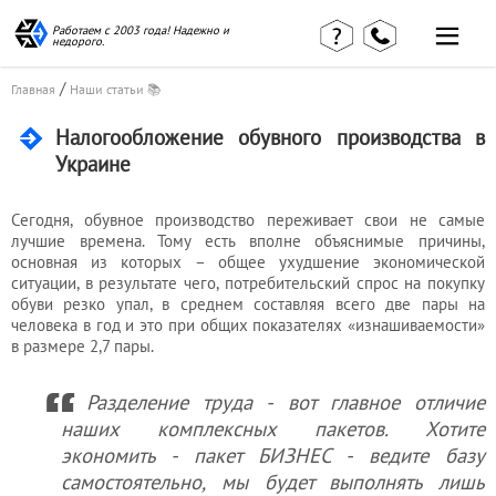
Работаем с 2003 года! Надежно и
недорого.
/
Главная
Наши статьи 📚
Налогообложение обувного производства в
Украине
Сегодня, обувное производство переживает свои не самые
Главная
Наши статьи
страница
лучшие времена. Тому есть вполне объяснимые причины,
КВЭД в
основная из которых – общее ухудшение экономической
Отзывы
деталях
клиентов
ситуации, в результате чего, потребительский спрос на покупку
Наши
обуви резко упал, в среднем составляя всего две пары на
Контакты
консультации
человека в год и это при общих показателях «изнашиваемости»
Вакансии
Калькулятор
в размере 2,7 пары.
Миграционные
Разделение труда - вот главное отличие
услуги
наших комплексных пакетов. Хотите
экономить - пакет БИЗНЕС - ведите базу
самостоятельно, мы будет выполнять лишь