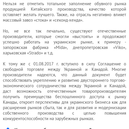
разрешения
Нельзя не отметить тотальное заполнение обувного рынка
продукцией Китайского производства, качество которой
оставляет желать лучшего. Также, на отрасль негативно влияет
массовый завоз «стока» и «секонд-хенда».
Но, не все так печально, существуют отечественные
производители, которые смогли «выстоять» и продолжают
успешно работать на украинском рынке, к примеру -
запорожская фабрика «Mida», днепропетровская «Viko»,
харьковская «Strado» и т.д.
К тому же с 01.08.2017 г. вступило в силу Соглашение о
свободной торговле между Украиной и Канадой. Многие
производители надеются, что данный документ будет
способствовать укреплению и развитию двустороннего торгово-
экономического сотрудничества между Украиной и Канадой,
даст возможность отечественным товаропроизводителям
получить преимущества беспошлинного доступа к рынку
Канады, откроет перспективы для украинского бизнеса как для
расширения рынков сбыта, так и для развития и модернизации
собственного производства с целью повышения
конкурентоспособности на зарубежных рынках.