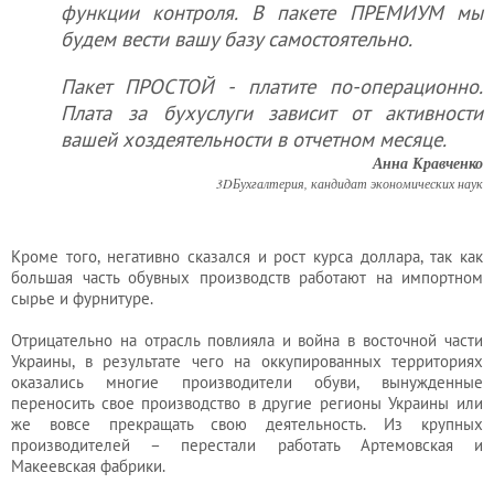
Услуги
функции контроля. В пакете ПРЕМИУМ мы
бухгалтера
будем вести вашу базу самостоятельно.
Пакет ПРОСТОЙ - платите по-операционно.
Плата за бухуслуги зависит от активности
Услуги
вашей хоздеятельности в отчетном месяце.
юриста
Анна Кравченко
3DБухгалтерия, кандидат экономических наук
Услуги
регистратора
Кроме того, негативно сказался и рост курса доллара, так как
большая часть обувных производств работают на импортном
сырье и фурнитуре.
Кадровый
Отрицательно на отрасль повлияла и война в восточной части
аутсорсинг
Украины, в результате чего на оккупированных территориях
оказались многие производители обуви, вынужденные
переносить свое производство в другие регионы Украины или
же вовсе прекращать свою деятельность. Из крупных
Лицензии
производителей – перестали работать Артемовская и
и
Макеевская фабрики.