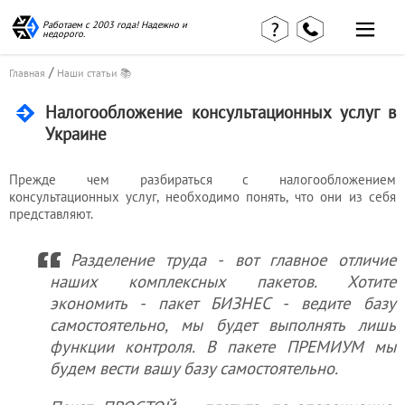
Работаем с 2003 года! Надежно и
недорого.
/
Главная
Наши статьи 📚
Налогообложение консультационных услуг в
Украине
Главная
Наши статьи
страница
КВЭД в
Прежде чем разбираться с налогообложением
Отзывы
деталях
клиентов
консультационных услуг, необходимо понять, что они из себя
Наши
представляют.
Контакты
консультации
Вакансии
Калькулятор
Разделение труда - вот главное отличие
наших комплексных пакетов. Хотите
Миграционные
экономить - пакет БИЗНЕС - ведите базу
услуги
самостоятельно, мы будет выполнять лишь
функции контроля. В пакете ПРЕМИУМ мы
будем вести вашу базу самостоятельно.
Услуги
бухгалтера