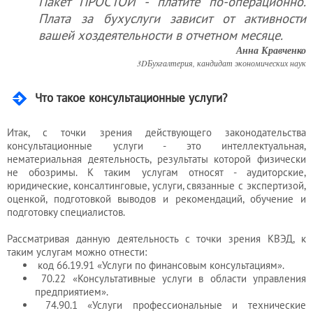
Пакет ПРОСТОЙ - платите по-операционно.
Плата за бухуслуги зависит от активности
вашей хоздеятельности в отчетном месяце.
Услуги
Анна Кравченко
юриста
3DБухгалтерия, кандидат экономических наук
Что такое консультационные услуги?
Услуги
регистратора
Итак, с точки зрения действующего законодательства
консультационные услуги - это интеллектуальная,
нематериальная деятельность, результаты которой физически
не обозримы. К таким услугам относят - аудиторские,
Кадровый
юридические, консалтинговые, услуги, связанные с экспертизой,
оценкой, подготовкой выводов и рекомендаций, обучение и
аутсорсинг
подготовку специалистов.
Рассматривая данную деятельность с точки зрения КВЭД, к
Лицензии
таким услугам можно отнести:
код 66.19.91 «Услуги по финансовым консультациям».
и
70.22 «Консультативные услуги в области управления
разрешения
предприятием».
74.90.1 «Услуги профессиональные и технические