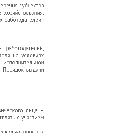
еречня субъектов
 хозяйствования,
х работодателей»
 работодателей,
теля на условиях
м исполнительной
. Порядок выдачи
зического лица –
твлять с участием
несколько простых