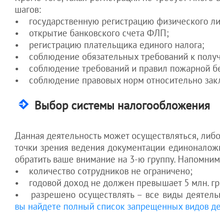
увести клиентов
шагов:
Как оставить
• государственную регистрацию физического ли
Гоструда "с
• открытие банковского счета ФЛП;
носом"
• регистрацию плательщика единого налога;
• соблюдение обязательных требований к получ
• соблюдение требований и правил пожарной бе
• соблюдение правовых норм относительно закл
Выбор системы налогообложения
Данная деятельность может осуществляться, либо 
точки зрения ведения документации единоналожн
обратить ваше внимание на 3-ю группу. Напомним
• количество сотрудников не ограничено;
• годовой доход не должен превышает 5 млн. гр
• разрешено осуществлять – все виды деятельн
вы найдете полный список запрещенных видов де