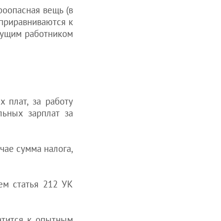
фоопасная вещь (в
 приравниваются к
дущим работником
 плат, за работу
льных зарплат за
чае сумма налога,
ем статья 212 УК
атится к опытным