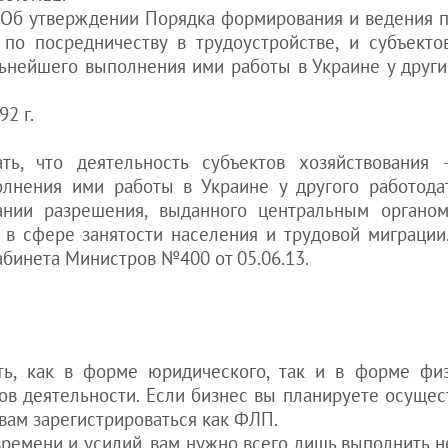
Регистрация ТМ:
для белорусов
Как принять на
б утверждении Порядка формирования и ведения п
надо ли
работу
для казахов
 по посредничеству в трудоустройстве, и субъектов
Как открыть
иностранца в
для грузин
ьнейшего выполнения ими работы в Украине у други
рекламное
Украине
для молдован
агентство
Уплата налогов
для других стран
2 г.
Как открыть е-
после
обменник
оформления
гражданства
Как открыть
, что деятельность субъектов хозяйствования –
Украины
ресторан
лнения ими работы в Украине у другого работода
Штраф за
Как открыть
вании разрешения, выданного центральным органо
просроченный
кадровое агентство
 в сфере занятости населения и трудовой миграции
вид на
см. еще статьи >>>
бинета Министров №400 от 05.06.13.
жительство в
Украине
Как айтишнику
получить вид
на жительство
в Украине
ть, как в форме юридического, так и в форме фи
Покупка
ов деятельности. Если бизнес вы планируете осущес
квартиры
вам зарегистрироваться как ФЛП.
иностранцем в
 времени и усилий, вам нужно всего лишь выполнить 