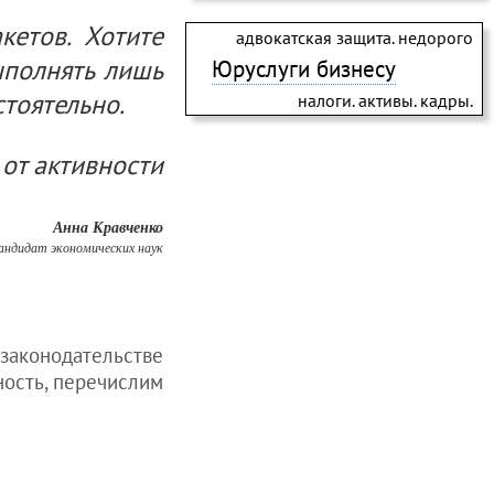
кетов. Хотите
адвокатская защита. недорого
ыполнять лишь
Юруслуги бизнесу
тоятельно.
налоги. активы. кадры.
 от активности
Анна Кравченко
андидат экономических наук
 законодательстве
ность, перечислим