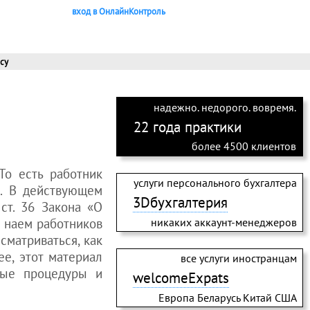
вход в ОнлайнКонтроль
су
надежно. недорого. вовремя.
22 года практики
более 4500 клиентов
 То есть работник
услуги персонального бухгалтера
). В действующем
3Dбухгалтерия
ст. 36 Закона «О
х наем работников
никаких аккаунт-менеджеров
сматриваться, как
е, этот материал
все услуги иностранцам
ные процедуры и
welcomeExpats
Европа Беларусь Китай США