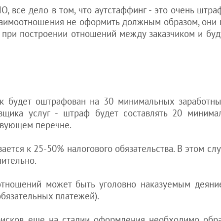
, все дело в том, что аутстаффинг - это очень штра
 взаимоотношения не оформить должным образом, они
при построении отношений между заказчиком и бу
ик будет оштрафован на 30 минимальных заработных
авщика услуг - штраф будет составлять 20 минима
ствующем перечне.
тся к 25-50% налогового обязательства. В этом слу
ительно.
оотношений может быть уголовно наказуемым деяни
(обязательных платежей).
рисков еще на стадии оформления необходимо обр