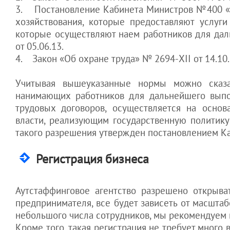
гражданам
предприятия
Разрешения для
интернет-магазина
3. Постановление Кабинета Министров №400 «О
компании
эффективная защита
бизнеса
выход из гражданства
бизнеса
Обслуживание
хозяйствования, которые предоставляют услуги
"Тень" как
Статьи для
Налоги.
Украины
рекламной фирмы
инструмент
которые осуществляют наем работников для дал
иностранцев
защиты
Активы. Кадры.
возврат в Украину с
Бухгалтерское
от 05.06.13.
предприятия
ПМЖ
обслуживание ИТ-
4. Закон «Об охране труда» № 2694-XII от 14.10.9
компании
Как защитить
выезд на ПМЖ из
свой бизнес
Украины
Учитывая вышеуказанные нормы можно сказать
выход и отказ от
нанимающих работников для дальнейшего выпо
гражданства Украины
КАДРЫ.
трудовых договоров, осуществляется на осно
Как
власти, реализующим государственную политику
контролировать
такого разрешения утвержден постановлением Ка
сотрудников
Как
Регистрация бизнеса
контролировать
директора
Как наказать
Аутстаффинговое агентство разрешено открыва
работника за
предпринимателя, все будет зависеть от масштаб
убытки
небольшого числа сотрудников, мы рекомендуем 
Как не дать
Кроме того, такая регистрация не требует много
менеджеру