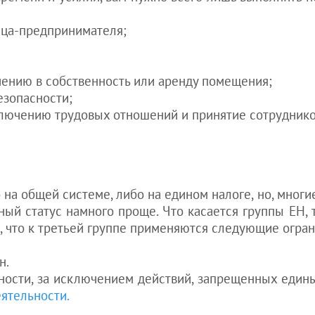
Украине
Получение
ца-предпринимателя;
водительских
прав
иностранцем в
Украине
ению в собственность или аренду помещения;
см. все статьи
зопасности;
>>>
ючению трудовых отношений и принятие сотрудников
на общей системе, либо на едином налоге, но, многие 
ый статус намного проще. Что касается группы ЕН, 
, что к третьей группе применяются следующие огран
н.
ости, за исключением действий, запрещенных един
ятельности.