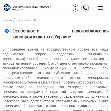
Работаем с 2003 года! Надежно и
недорого.
/
Главная
Наши статьи 📚
Особенности налогообложения
кинопроизводства в Украине
Главная
Наши статьи
страница
КВЭД в
В последнее время на государственном уровне все чаще
Отзывы
деталях
клиентов
поднимается вопрос поддержки национальной
Наши
кинематографической деятельности, а также ее развития и
Контакты
консультации
выхода на новый уровень. С этой целью регулярно проводятся
Вакансии
Калькулятор
специализированные конференции и встречи при
непосредственном участии субъектов такой деятельности
(представителей телевизионного рынка, кинопроката,
Миграционные
кинопроизводителей и т.п.), а также профильных госорганов.
услуги
Кроме того, за последний год утверждено несколько
специальных программ и стратегий развития национальной
киноиндустрии, а также внесены определенные дополнения в
налоговое законодательство и уплачиваемый игроками рынка
Услуги
национальной кинематографии
перечень налогов
в части
бухгалтера
временного предоставления кинематографической