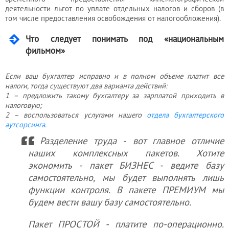
деятельности льгот по уплате отдельных налогов и сборов (в
том числе предоставления освобождения от налогообложения).
Услуги
Что следует понимать под «национальным
юриста
фильмом»
Если ваш бухгалтер исправно и в полном объеме платит все
Услуги
налоги, тогда существуют два варианта действий:
регистратора
1 – предложить такому бухгалтеру за зарплатой приходить в
налоговую;
2 – воспользоваться услугами нашего
отдела бухгалтерского
аутсорсинга
.
Кадровый
Разделение труда - вот главное отличие
аутсорсинг
наших комплексных пакетов. Хотите
экономить - пакет БИЗНЕС - ведите базу
самостоятельно, мы будет выполнять лишь
Лицензии
функции контроля. В пакете ПРЕМИУМ мы
и
будем вести вашу базу самостоятельно.
разрешения
Пакет ПРОСТОЙ - платите по-операционно.