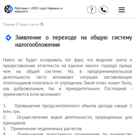
Работаем с 2003 года! Надежно и
недорого.
/
Главная
Наши статьи 📚
Заявление о переходе на общую систему
налогообложения
Главная
Наши статьи
страница
Никто не будет оспаривать тот факт, что ведение учета и
КВЭД в
Отзывы
деталях
предоставление отчетности на едином налоге гораздо проще
клиентов
чем на общей системе. Но, в предпринимательской
Наши
Контакты
консультации
деятельности часто возникают ситуации заставляющие
плательщиков отказаться от упрощенки. Такой отказ может быть,
Вакансии
Калькулятор
как добровольным, так и принудительным. Последний -
применяется если возникает:
Миграционные
услуги
1. Превышение предусмотренного объема дохода свыше 5
млн. грн.
2. Осуществление видов деятельности, запрещенных для
единщиков.
Услуги
3. Применение неденежных расчетов.
4. Превышение допустимого ограничения по количеству