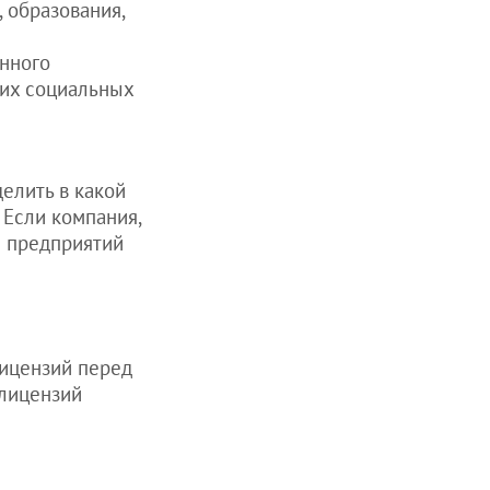
 образования,
енного
гих социальных
елить в какой
 Если компания,
м предприятий
лицензий перед
 лицензий