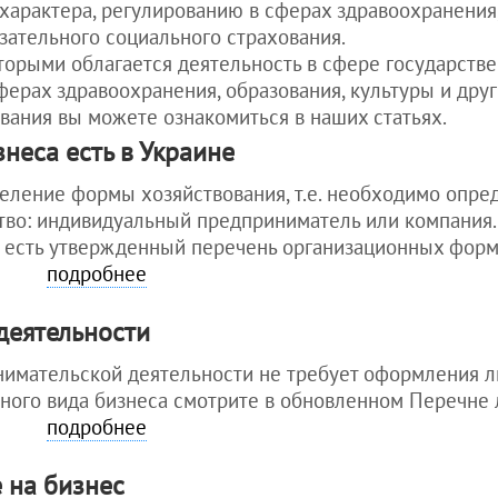
Как открыть
иностранца в
характера, регулированию в сферах здравоохранения,
для грузин
рекламное
Украине
зательного социального страхования.
для молдован
агентство
Уплата налогов
торыми облагается деятельность в сфере государств
для других стран
Как открыть е-
после
ферах здравоохранения, образования, культуры и дру
обменник
оформления
вания вы можете ознакомиться в наших статьях.
гражданства
Как открыть
Украины
ресторан
неса есть в Украине
Штраф за
Как открыть
еление формы хозяйствования, т.е. необходимо опред
просроченный
кадровое агентство
вид на
во: индивидуальный предприниматель или компания.
см. еще статьи >>>
жительство в
не есть утвержденный перечень организационных фор
Украине
подробнее
Как айтишнику
получить вид
деятельности
на жительство
в Украине
нимательской деятельности не требует оформления 
Покупка
тного вида бизнеса смотрите в обновленном Перечне
квартиры
подробнее
иностранцем в
Украине
Получение
 на бизнес
водительских