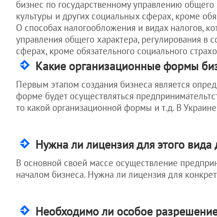
бизнес по государственному управлению общего 
Статьи для
Налоги.
Украины
рекламной фирмы
инструмент
иностранцев
культуры и других социальных сферах, кроме обя
защиты
Активы. Кадры.
возврат в Украину с
Бухгалтерское
предприятия
О способах налогообложения и видах налогов, ко
ПМЖ
обслуживание ИТ-
компании
Как защитить
управления общего характера, регулирования в с
выезд на ПМЖ из
свой бизнес
Украины
сферах, кроме обязательного социального страхо
выход и отказ от
Какие организационные формы биз
гражданства Украины
КАДРЫ.
Первым этапом создания бизнеса является опред
Как
форме будет осуществляться предпринимательтст
контролировать
то какой организационной формы и т.д. В Украи
сотрудников
Как
контролировать
директора
Нужна ли лицензия для этого вида 
Как наказать
работника за
В основной своей массе осуществление предпри
убытки
началом бизнеса. Нужна ли лицензия для конкре
Как не дать
менеджеру
увести клиентов
Необходимо ли особое разрешение
Как оставить