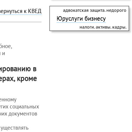
адвокатская защита. недорого
вернуться к КВЕД
Юруслуги бизнесу
налоги. активы. кадры.
бное,
 и
лированию в
ерах, кроме
енному
угих социальных
чих документов
существлять