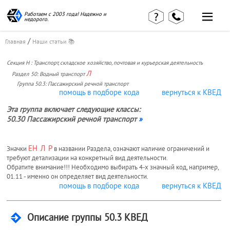
Работаем с 2003 года! Надежно и
недорого.
/
Главная
Наши статьи 📚
Главная
Наши статьи
Секция H : Транспорт, складское хозяйство, почтовая и курьерская деятельность
страница
Л
Раздел 50: Водный транспорт
КВЭД в
Отзывы
деталях
Группа 50.3: Пассажирский речной транспорт
клиентов
помощь в подборе кода
вернуться к КВЕД
Наши
Контакты
консультации
Эта группа включает следующие классы:
Вакансии
Калькулятор
50.30 Пассажирский речной транспорт
»
Миграционные
ЕН
Л
Р
Значки
в названии Раздела, означают наличие ограничений и
услуги
требуют детализации на конкретный вид деятельности.
Обратите внимание!!! Необходимо выбирать 4-х значный код, например,
01.11 - именно он определяет вид деятельности.
помощь в подборе кода
вернуться к КВЕД
Услуги
бухгалтера
Описание группы 50.3 КВЕД