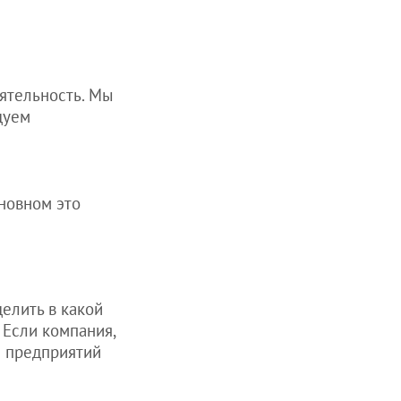
еятельность. Мы
дуем
сновном это
елить в какой
 Если компания,
м предприятий