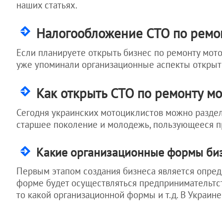
выход из гражданства
бизнеса
Обслуживание
"Тень" как
наших статьях.
Статьи для
Налоги.
Украины
рекламной фирмы
инструмент
иностранцев
защиты
Активы. Кадры.
возврат в Украину с
Бухгалтерское
Налогообложение СТО по ремон
предприятия
ПМЖ
обслуживание ИТ-
компании
Как защитить
выезд на ПМЖ из
Если планируете открыть бизнес по ремонту мото
свой бизнес
Украины
уже упоминали организационные аспекты открыт
выход и отказ от
гражданства Украины
КАДРЫ.
Как открыть СТО по ремонту мо
Как
контролировать
Сегодня украинских мотоциклистов можно раздели
сотрудников
старшее поколение и молодежь, пользующееся пр
Как
контролировать
директора
Какие организационные формы биз
Как наказать
работника за
Первым этапом создания бизнеса является опред
убытки
форме будет осуществляться предпринимательтст
Как не дать
то какой организационной формы и т.д. В Украи
менеджеру
увести клиентов