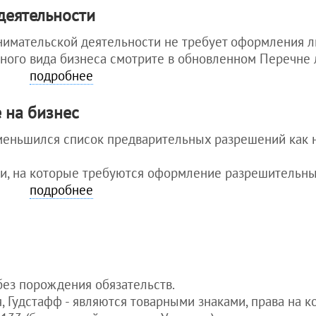
водительских
деятельности
прав
иностранцем в
нимательской деятельности не требует оформления 
Украине
тного вида бизнеса смотрите в обновленном Перечне
см. все статьи
подробнее
>>>
 на бизнес
меньшился список предварительных разрешений как н
и, на которые требуются оформление разрешительн
подробнее
ез порождения обязательств.
 Гудстафф - являются товарными знаками, права на 