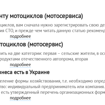
Как открыть
иностранца в
для грузин
рекламное
Украине
для молдован
агентство
Уплата налогов
ту мотоциклов (мотосервиса)
для других стран
Как открыть е-
после
обменник
оформления
циклов, вам сначала нужно зарегистрировать свою д
гражданства
Как открыть
ия СТО, и прежде чем читать данную статью рекомен
Украины
ресторан
подробнее
Штраф за
Как открыть
тоциклов (мотосервис)
просроченный
кадровое агентство
вид на
см. еще статьи >>>
жительство в
ть на две категории: первая – сельские жители, в о
Украине
одуктами отечественного автопрома, вторая
Как айтишнику
подробнее
получить вид
неса есть в Украине
на жительство
в Украине
еление формы хозяйствования, т.е. необходимо опред
Покупка
во: индивидуальный предприниматель или компания.
квартиры
не есть утвержденный перечень организационных фор
иностранцем в
Украине
подробнее
Получение