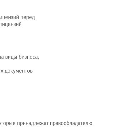
лицензий перед
 лицензий
а виды бизнеса,
ых документов
которые принадлежат правообладателю.