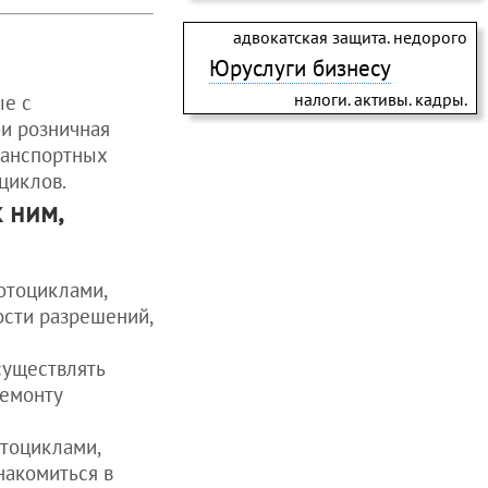
адвокатская защита. недорого
Юруслуги бизнесу
налоги. активы. кадры.
ые с
 и розничная
ранспортных
циклов.
 ним,
отоциклами,
ости разрешений,
существлять
ремонту
отоциклами,
накомиться в