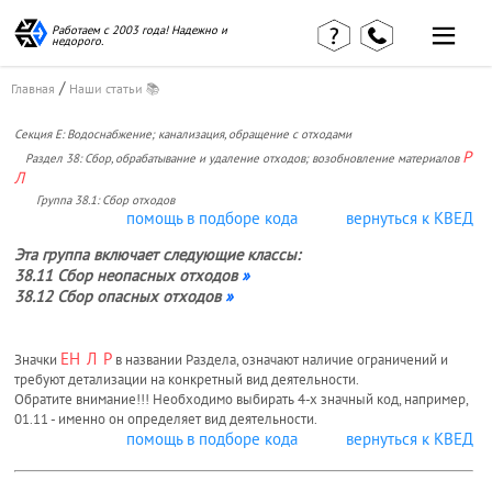
Работаем с 2003 года! Надежно и
недорого.
/
Главная
Наши статьи 📚
Секция Е: Водоснабжение; канализация, обращение с отходами
Главная
Наши статьи
страница
Р
Раздел 38: Сбор, обрабатывание и удаление отходов; возобновление материалов
КВЭД в
Л
Отзывы
деталях
клиентов
Группа 38.1: Сбор отходов
Наши
помощь в подборе кода
вернуться к КВЕД
Контакты
консультации
Эта группа включает следующие классы:
Вакансии
Калькулятор
38.11 Сбор неопасных отходов
»
38.12 Сбор опасных отходов
»
Миграционные
услуги
ЕН
Л
Р
Значки
в названии Раздела, означают наличие ограничений и
требуют детализации на конкретный вид деятельности.
Обратите внимание!!! Необходимо выбирать 4-х значный код, например,
Услуги
01.11 - именно он определяет вид деятельности.
помощь в подборе кода
вернуться к КВЕД
бухгалтера