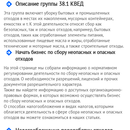
Описание группы 38.1 КВЕД
Услуги
Эта группа включает уборку бытовых и промышленных
юриста
отходов в местах их накопления, мусорных контейнерах,
емкостях и т. К этой деятельности относят сбор как
безопасных, так и опасных отходов, например, бытовых
отходов, таких как отработанные элементы питания,
Услуги
использованные пищевые масла и жиры, отработанные
регистратора
технические и моторные масла, а также строительные отходы.
Начать бизнес по сбору неопасных и опасных
отходов
Кадровый
На этой странице мы собрали информацию о нормативном
аутсорсинг
регулировании деятельности по сбору неопасных и опасных
отходов. О необходимости разрешений, лицензий и прочих
документов разрешительного характера.
Также вы найдете информацию о доступных организационно-
Лицензии
правовых формах, в которых возможно осуществлять бизнес
и
по сбору неопасных и опасных отходов.
О способах налогообложения и видах налогов, которыми
разрешения
облагается деятельность в сфере сбора неопасных и опасных
отходов вы можете ознакомиться в наших статьях.