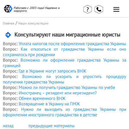
Работаем с 2003 года! Надежно и
недорого.
Главная
Наши статьи
страница
/
Главная
Наши консультации
КВЭД в
Отзывы
деталях
Консультируют наши миграционные юристы
клиентов
Наши
Контакты
консультации
Вопрос:
Уплата налогов после оформления гражданства Украины
Вопрос:
Как отказаться от гражданства Украины если оно
Вакансии
Калькулятор
сохранилось при рождении
Вопрос:
Возможно ли оформление гражданства Украины за
Миграционные
границей
услуги
Вопрос:
Где в Украине могут запросить ВНЖ
Вопрос:
Возможно ли ускорить и упростить процедуру
получения гражданства Украины
Вопрос:
Можно ли получить гражданство Украины по учёбе
Услуги
Вопрос:
Иностранец – резидент или нерезидент?
Вопрос:
Обмен временного ВНЖ
бухгалтера
Вопрос:
Возвращение в Украину на ПМЖ
Вопрос:
Нужно ли выходить из гражданства Украины при
оформлении иностранного гражданства в детстве
Услуги
назад
предыдущие материалы
юриста