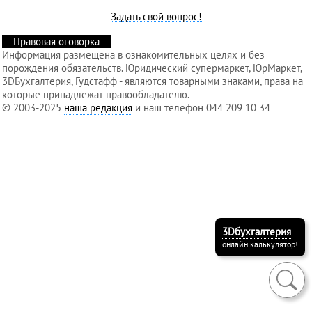
Задать свой вопрос!
Правовая оговорка
Услуги
Информация размещена в ознакомительных целях и без
регистратора
порождения обязательств. Юридический супермаркет, ЮрМаркет,
3DБухгалтерия, Гудстафф - являются товарными знаками, права на
которые принадлежат правообладателю.
© 2003-2025
наша редакция
и наш телефон 044 209 10 34
Кадровый
аутсорсинг
Лицензии
и
разрешения
3Dбухгалтерия
онлайн калькулятор!