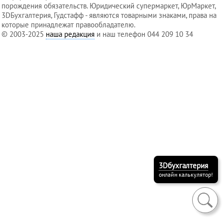
порождения обязательств. Юридический супермаркет, ЮрМаркет,
3DБухгалтерия, Гудстафф - являются товарными знаками, права на
которые принадлежат правообладателю.
Услуги
© 2003-2025
наша редакция
и наш телефон 044 209 10 34
регистратора
Кадровый
аутсорсинг
Лицензии
и
разрешения
3Dбухгалтерия
онлайн калькулятор!