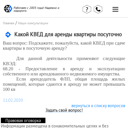
Работаем с 2003 года! Надежно и
недорого.
Главная
Наши статьи
страница
/
Главная
Наши консультации
КВЭД в
Отзывы
деталях
Какой КВЕД для аренды квартиры посуточно
клиентов
Наши
Контакты
консультации
Ваш вопрос: Подскажите, пожалуйста, какой КВЕД при сдаче
квартиры в посуточную аренду?
Вакансии
Калькулятор
Для данной деятельности применяют следующие
Миграционные
КВЭД:
68.20 -
Предоставление в аренду и эксплуатацию
услуги
собственного или арендованного недвижимого имущества.
Если арендодатель ФЛП, общая площадь жилых
помещений, которые сдаются в аренду не может превышать
100 кв
Услуги
бухгалтера
11.02.2020
вернуться к списку вопросов
Задать свой вопрос!
Услуги
Правовая оговорка
юриста
Информация размещена в ознакомительных целях и без