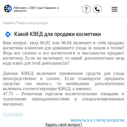
Работаем с 2003 года! Надежно и
недорого.
Главная
Наши статьи
страница
/
Главная
Наши консультации
КВЭД в
Отзывы
деталях
Какой КВЕД для продажи косметики
клиентов
Наши
Контакты
консультации
Ваш вопрос: квэд 96.02 или 96.04 включает в себя продажу
косметики клиентам для домашнего ухода за лицом и телом?
Вакансии
Калькулятор
Ведь все салоны и все косметологи и массажисты продают
косметику. Если не включают, то какой дополнительно квэд
Миграционные
надо взять для этой деятельности?
услуги
Данные КВЕД включают применение средств для ухода
непосредственно в салоне. Если планируете продавать
средства «на вынос», то необходимо дополнительно
включить соответствующие КВЕД, а именно:
Услуги
47.75 – Розничная торговля косметическими товарами
и
бухгалтера
туалетными принадлежностями в специализированных
магазинах.
11.02.2020
Услуги
вернуться к списку вопросов
Задать свой вопрос!
юриста