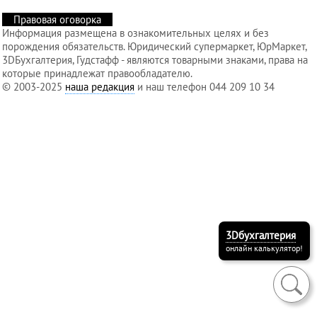
Правовая оговорка
Информация размещена в ознакомительных целях и без
Услуги
порождения обязательств. Юридический супермаркет, ЮрМаркет,
3DБухгалтерия, Гудстафф - являются товарными знаками, права на
регистратора
которые принадлежат правообладателю.
© 2003-2025
наша редакция
и наш телефон 044 209 10 34
Кадровый
аутсорсинг
Лицензии
и
разрешения
3Dбухгалтерия
онлайн калькулятор!