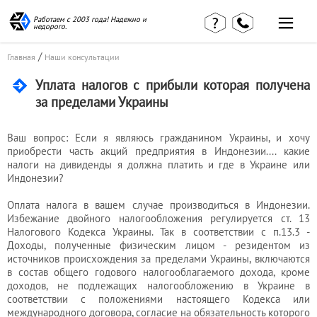
Работаем с 2003 года! Надежно и
недорого.
Главная
Наши статьи
/
страница
Главная
Наши консультации
КВЭД в
Отзывы
деталях
Уплата налогов с прибыли которая получена
клиентов
Наши
за пределами Украины
Контакты
консультации
Вакансии
Калькулятор
Ваш вопрос: Если я являюсь гражданином Украины, и хочу
приобрести часть акций предприятия в Индонезии.... какие
Миграционные
налоги на дивиденды я должна платить и где в Украине или
услуги
Индонезии?
Оплата налога в вашем случае производиться в Индонезии.
Избежание двойного налогообложения регулируется ст. 13
Услуги
Налогового Кодекса Украины. Так в соответствии с п.13.3 -
бухгалтера
Доходы, полученные физическим лицом - резидентом из
источников происхождения за пределами Украины, включаются
в состав общего годового налогооблагаемого дохода, кроме
доходов, не подлежащих налогообложению в Украине в
Услуги
соответствии с положениями настоящего Кодекса или
международного договора, согласие на обязательность которого
юриста