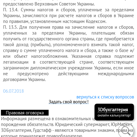
предоставлено Верховным Советом Украины.
П. 13.4. Суммы налогов и сборов, уплаченные за пределами
Украины, зачисляются при расчете налогов и сборов в Украине
Услуги
по правилам, установленным настоящим Кодексом.
П. 13.5. Для получения права на зачисление налогов и сборов,
регистратора
уплаченных за пределами Украины, плательщик обязан
получить от государственного органа страны, где приобретается
такой доход (прибыль), уполномоченного взимать такой налог,
Кадровый
справку о сумме уплаченного налога и сбора, а также о базе и/
или объект налогообложения. Указанная справка подлежит
аутсорсинг
легализации в соответствующей стране, соответствующем
заграничном дипломатическом учреждении Украины, если иное
не предусмотрено действующими международными
договорами Украины.
Лицензии
и
06.07.2018
разрешения
вернуться к списку вопросов
Задать свой вопрос!
3Dбухгалтерия
Правовая оговорка
онлайн калькулятор!
Информация размещена в ознакомительных целях и без
порождения обязательств. Юридический супермаркет, ЮрМаркет,
3DБухгалтерия, Гудстафф - являются товарными знаками, права на
которые принадлежат правообладателю.