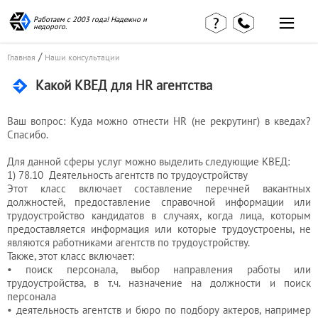
Работаем с 2003 года! Надежно и
недорого.
Главная
Наши статьи
/
Главная
Наши консультации
страница
КВЭД в
Какой КВЕД для HR агентства
Отзывы
деталях
клиентов
Наши
Контакты
консультации
Ваш вопрос: Куда можно отнести HR (не рекрутинг) в кведах?
Вакансии
Калькулятор
Спасибо.
Для данной сферы услуг можно выделить следующие КВЕД:
Миграционные
1) 78.10 Деятельность агентств по трудоустройству
услуги
Этот класс включает составление перечней вакантных
должностей, предоставление справочной информации или
трудоустройство кандидатов в случаях, когда лица, которым
предоставляется информация или которые трудоустроены, не
Услуги
являются работниками агентств по трудоустройству.
бухгалтера
Также, этот класс включает:
• поиск персонала, выбор направления работы или
трудоустройства, в т.ч. назначение на должности и поиск
персонала
Услуги
• деятельность агентств и бюро по подбору актеров, например