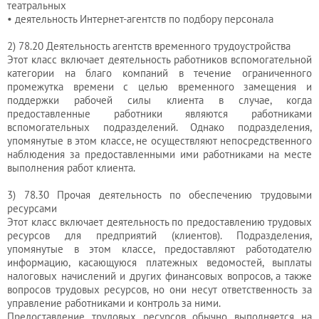
юриста
театральных
• деятельность Интернет-агентств по подбору персонала
2) 78.20 Деятельность агентств временного трудоустройства
Услуги
Этот класс включает деятельность работников вспомогательной
категории на благо компаний в течение ограниченного
регистратора
промежутка времени с целью временного замещения и
поддержки рабочей силы клиента в случае, когда
предоставленные работники являются работниками
Кадровый
вспомогательных подразделений. Однако подразделения,
упомянутые в этом классе, не осуществляют непосредственного
аутсорсинг
наблюдения за предоставленными ими работниками на месте
выполнения работ клиента.
Лицензии
3) 78.30 Прочая деятельность по обеспечению трудовыми
ресурсами
и
Этот класс включает деятельность по предоставлению трудовых
разрешения
ресурсов для предприятий (клиентов). Подразделения,
упомянутые в этом классе, предоставляют работодателю
информацию, касающуюся платежных ведомостей, выплаты
налоговых начислений и других финансовых вопросов, а также
вопросов трудовых ресурсов, но они несут ответственность за
управление работниками и контроль за ними.
Предоставление трудовых ресурсов обычно выполняется на