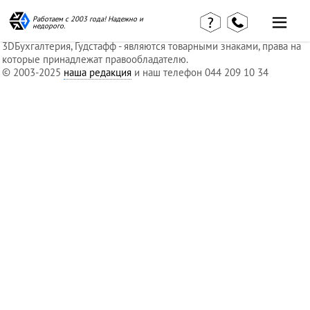
Правовая оговорка
Информация размещена в ознакомительных целях и без
Работаем с 2003 года! Надежно и
недорого.
порождения обязательств. Юридический супермаркет, ЮрМаркет,
Главная
Наши статьи
3DБухгалтерия, Гудстафф - являются товарными знаками, права на
страница
которые принадлежат правообладателю.
КВЭД в
© 2003-2025
наша редакция
и наш телефон 044 209 10 34
Отзывы
деталях
клиентов
Наши
Контакты
консультации
Вакансии
Калькулятор
Миграционные
услуги
Услуги
бухгалтера
Услуги
юриста