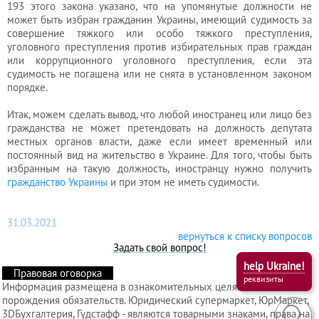
193 этого закона указано, что на упомянутые должности не
может быть избран гражданин Украины, имеющий судимость за
совершение тяжкого или особо тяжкого преступления,
уголовного преступления против избирательных прав граждан
Услуги
или коррупционного уголовного преступления, если эта
регистратора
судимость не погашена или не снята в установленном законом
порядке.
Итак, можем сделать вывод, что любой иностранец или лицо без
Кадровый
гражданства не может претендовать на должность депутата
аутсорсинг
местных органов власти, даже если имеет временный или
постоянный вид на жительство в Украине. Для того, чтобы быть
избранным на такую должность, иностранцу нужно получить
гражданство Украины
и при этом не иметь судимости.
Лицензии
и
31.03.2021
разрешения
вернуться к списку вопросов
Задать свой вопрос!
help Ukraine!
Правовая оговорка
реквизиты
Информация размещена в ознакомительных целях и без
порождения обязательств. Юридический супермаркет, ЮрМаркет,
3DБухгалтерия, Гудстафф - являются товарными знаками, права на