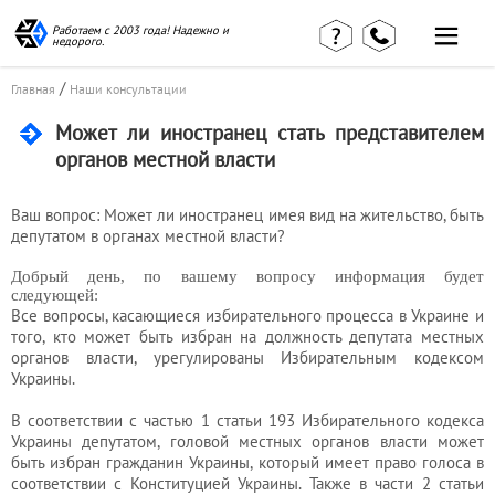
Работаем с 2003 года! Надежно и
недорого.
Главная
Наши статьи
/
страница
Главная
Наши консультации
КВЭД в
Отзывы
деталях
Может ли иностранец стать представителем
клиентов
Наши
органов местной власти
Контакты
консультации
Вакансии
Калькулятор
Ваш вопрос: Может ли иностранец имея вид на жительство, быть
депутатом в органах местной власти?
Миграционные
услуги
Добрый день, по вашему вопросу информация будет
следующей:
Все вопросы, касающиеся избирательного процесса в Украине и
того, кто может быть избран на должность депутата местных
Услуги
органов власти, урегулированы Избирательным кодексом
Украины.
бухгалтера
В соответствии с частью 1 статьи 193 Избирательного кодекса
Украины депутатом, головой местных органов власти может
Услуги
быть избран гражданин Украины, который имеет право голоса в
соответствии с Конституцией Украины. Также в части 2 статьи
юриста