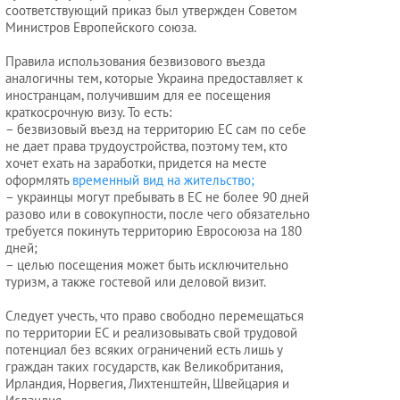
соответствующий приказ был утвержден Советом
юриста
Министров Европейского союза.
Правила использования безвизового въезда
аналогичны тем, которые Украина предоставляет к
Услуги
иностранцам, получившим для ее посещения
регистратора
краткосрочную визу. То есть:
– безвизовый въезд на территорию ЕС сам по себе
не дает права трудоустройства, поэтому тем, кто
хочет ехать на заработки, придется на месте
Кадровый
оформлять
временный вид на жительство;
аутсорсинг
– украинцы могут пребывать в ЕС не более 90 дней
разово или в совокупности, после чего обязательно
требуется покинуть территорию Евросоюза на 180
дней;
Лицензии
– целью посещения может быть исключительно
и
туризм, а также гостевой или деловой визит.
разрешения
Следует учесть, что право свободно перемещаться
по территории ЕС и реализовывать свой трудовой
потенциал без всяких ограничений есть лишь у
граждан таких государств, как Великобритания,
Ирландия, Норвегия, Лихтенштейн, Швейцария и