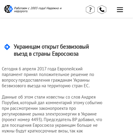
Работаем с 2003 года! Надежно и
недорого.
Главная
Наши статьи
страница
КВЭД в
Отзывы
деталях
клиентов
Украинцам открыт безвизовый
Наши
Контакты
консультации
въезд в страны Евросоюза
Вакансии
Калькулятор
Сегодня 6 апреля 2017 года Европейский
Миграционные
парламент принял положительное решение по
вопросу предоставления гражданам Украины
услуги
безвизового въезда на территорию стран ЕС.
Данные об этом стали известны со слов Андрея
Услуги
Порубия, который дал комментарий этому событию
при рассмотрении законопроекта про
бухгалтера
регулирование рынка электроэнергии в Украине
(проект номер 4493). Председатель ВР добавил, что
для посещения Евросоюза украинцам больше не
Услуги
нужны будут краткосрочные визы, так как