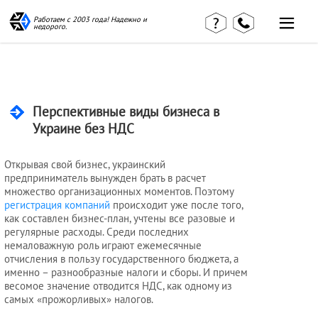
Работаем с 2003 года! Надежно и
недорого.
Главная
Наши статьи
страница
КВЭД в
Отзывы
деталях
клиентов
Перспективные виды бизнеса в
Наши
Контакты
консультации
Украине без НДС
Вакансии
Калькулятор
Открывая свой бизнес, украинский
Миграционные
предприниматель вынужден брать в расчет
услуги
множество организационных моментов. Поэтому
регистрация компаний
происходит уже после того,
как составлен бизнес-план, учтены все разовые и
регулярные расходы. Среди последних
Услуги
немаловажную роль играют ежемесячные
отчисления в пользу государственного бюджета, а
бухгалтера
именно – разнообразные налоги и сборы. И причем
весомое значение отводится НДС, как одному из
самых «прожорливых» налогов.
Услуги