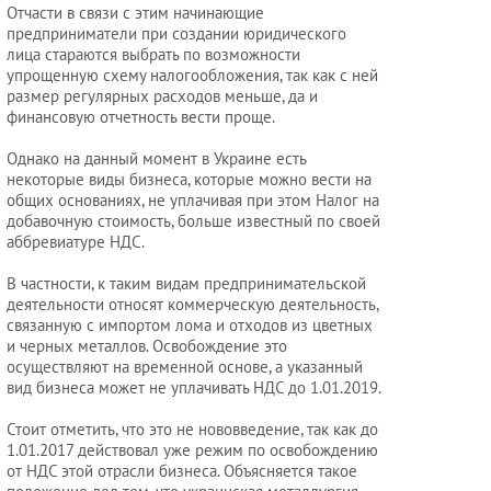
Отчасти в связи с этим начинающие
юриста
предприниматели при создании юридического
лица стараются выбрать по возможности
упрощенную схему налогообложения, так как с ней
размер регулярных расходов меньше, да и
Услуги
финансовую отчетность вести проще.
регистратора
Однако на данный момент в Украине есть
некоторые виды бизнеса, которые можно вести на
общих основаниях, не уплачивая при этом Налог на
Кадровый
добавочную стоимость, больше известный по своей
аутсорсинг
аббревиатуре НДС.
В частности, к таким видам предпринимательской
деятельности относят коммерческую деятельность,
Лицензии
связанную с импортом лома и отходов из цветных
и
и черных металлов. Освобождение это
осуществляют на временной основе, а указанный
разрешения
вид бизнеса может не уплачивать НДС до 1.01.2019.
Стоит отметить, что это не нововведение, так как до
1.01.2017 действовал уже режим по освобождению
от НДС этой отрасли бизнеса. Объясняется такое