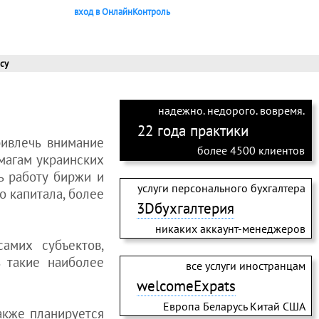
вход в ОнлайнКонтроль
су
надежно. недорого. вовремя.
22 года практики
ривлечь внимание
более 4500 клиентов
магам украинских
ь работу биржи и
услуги персонального бухгалтера
о капитала, более
3Dбухгалтерия
никаких аккаунт-менеджеров
амих субъектов,
 такие наиболее
все услуги иностранцам
welcomeExpats
Европа Беларусь Китай США
акже планируется