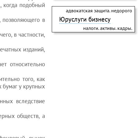
, когда подобный
адвокатская защита. недорого
Юруслуги бизнесу
, позволяющего в
налоги. активы. кадры.
го, в частности,
ечатных изданий,
чет относительно
тельно того, как
 бумаг у крупных
нных вследствие
ерных обществ, а