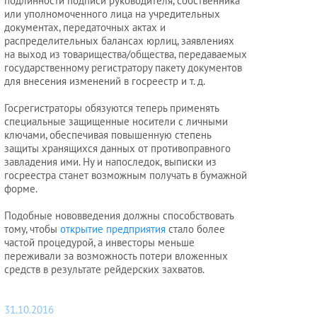
подлинности подписи руководителя, собственника
или уполномоченного лица на учредительных
документах, передаточных актах и
распределительных балансах юрлиц, заявлениях
на выход из товарищества/общества, передаваемых
государственному регистратору пакету документов
для внесения изменений в госреестр и т. д.
Госрегистраторы обязуются теперь применять
специальные защищенные носители с личными
ключами, обеспечивая повышенную степень
защиты хранящихся данных от противоправного
завладения ими. Ну и напоследок, выписки из
госреестра станет возможным получать в бумажной
форме.
Подобные нововведения должны способствовать
тому, чтобы
открытие предприятия
стало более
частой процедурой, а инвесторы меньше
переживали за возможность потери вложенных
средств в результате рейдерских захватов.
31.10.2016