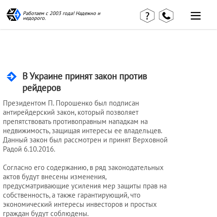
Работаем с 2003 года! Надежно и
недорого.
Главная
Наши статьи
страница
КВЭД в
Отзывы
деталях
клиентов
В Украине принят закон против
Наши
рейдеров
Контакты
консультации
Вакансии
Калькулятор
Президентом П. Порошенко был подписан
антирейдерский закон, который позволяет
Миграционные
препятствовать противоправным нападкам на
недвижимость, защищая интересы ее владельцев.
услуги
Данный закон был рассмотрен и принят Верховной
Радой 6.10.2016.
Согласно его содержанию, в ряд законодательных
Услуги
актов будут внесены изменения,
бухгалтера
предусматривающие усиления мер защиты прав на
собственность, а также гарантирующий, что
экономический интересы инвесторов и простых
граждан будут соблюдены.