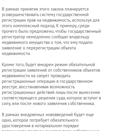
Услуги
юриста
В рамках принятия этого закона планируется
усовершенствовать систему государственной
регистрации прав на недвижимость, используя для
этого комплексный подход. К примеру, среди
Услуги
прочего было предложено, чтобы государственный
регистратора
регистратор немедленно сообщал владельцу
недвижимого имущества о том, что ему подали
заявление о перерегистрации объекта
недвижимости.
Кадровый
аутсорсинг
Кроме того, будет внедрен режим обязательной
регистрации заявлений от собственников объектов
недвижимости на запрет проводить
регистрационные операции в государственном
Лицензии
реестре, восстанавливая возможность
регистрационных действий лишь после вынесения
и
соответствующего решения суда, которое вступит в
разрешения
силу, или после нового заявления собственника.
В рамках внедряемых нововведений будет еще
одно, которое потребует обязательного
удостоверения в нотариальном порядке